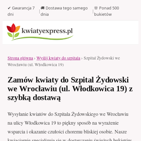
✔ Gwarancja 7
🚚 Dostawa tego samego
🌸 Ponad 500
|
|
dni
dnia
bukietów
Strona główna
›
Wyślij kwiaty do szpitala
› Szpital Żydowski we
Wrocławiu (ul. Włodkowica 19)
Zamów kwiaty do Szpital Żydowski
we Wrocławiu (ul. Włodkowica 19) z
szybką dostawą
Wysyłanie kwiatów do Szpitala Żydowskiego we Wrocławiu
na ulicy Włodkowica 19 to piękny sposób na wyrażenie
wsparcia i okazanie czułości choremu bliskiej osobie. Nasze
kwiaciarnie specjalizują się w dostarczaniu świeżych bukietów