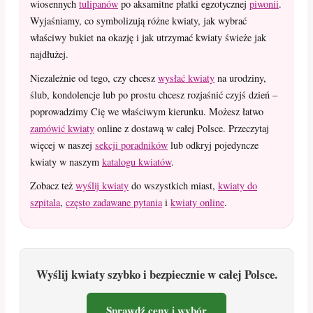
wiosennych
tulipanów
po aksamitne płatki egzotycznej
piwonii
.
Wyjaśniamy, co symbolizują różne kwiaty, jak wybrać
właściwy bukiet na okazję i jak utrzymać kwiaty świeże jak
najdłużej.
Niezależnie od tego, czy chcesz
wysłać kwiaty
na urodziny,
ślub, kondolencje lub po prostu chcesz rozjaśnić czyjś dzień –
poprowadzimy Cię we właściwym kierunku. Możesz łatwo
zamówić kwiaty
online z dostawą w całej Polsce. Przeczytaj
więcej w naszej
sekcji poradników
lub odkryj pojedyncze
kwiaty w naszym
katalogu kwiatów
.
Zobacz też
wyślij kwiaty
do wszystkich miast,
kwiaty do
szpitala
,
często zadawane pytania
i
kwiaty online
.
Wyślij kwiaty szybko i bezpiecznie w całej Polsce.
Sprawdź ceny i wybór