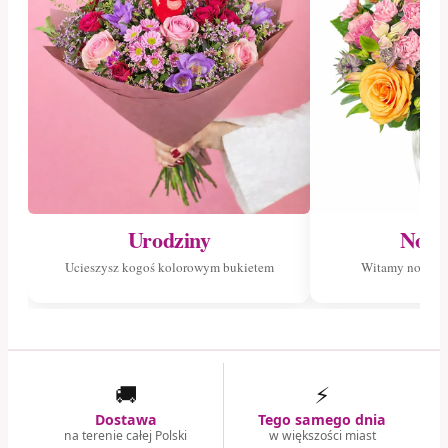
Urodziny
Nowo
Ucieszysz kogoś kolorowym bukietem
Witamy nowego
🚚
⚡
Dostawa
Tego samego dnia
na terenie całej Polski
w większości miast