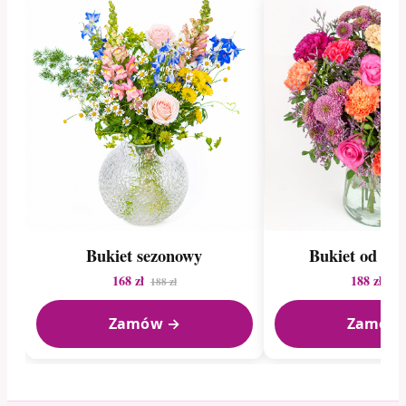
Bukiet sezonowy
Bukiet od kwi
168 zł
188 zł
188 zł
240
Zamów →
Zamów