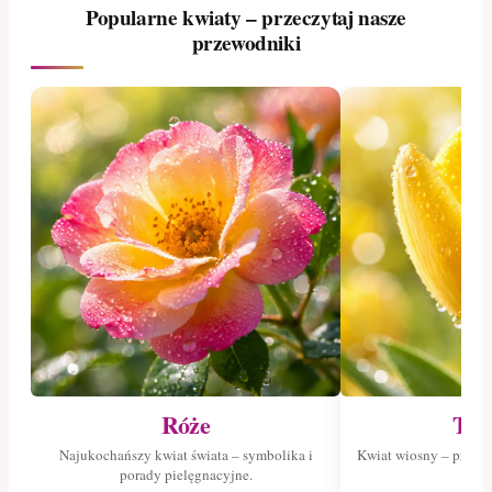
Popularne kwiaty – przeczytaj nasze
przewodniki
Róże
Tul
Najukochańszy kwiat świata – symbolika i
Kwiat wiosny – przeczy
porady pielęgnacyjne.
tuli