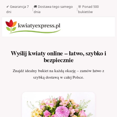
✔ Gwarancja 7
🚚 Dostawa tego samego
🌸 Ponad 500
|
|
dni
dnia
bukietów
Wyślij kwiaty online – łatwo, szybko i
bezpiecznie
Znajdź idealny bukiet na każdą okazję – zamów łatwo z
szybką dostawą w całej Polsce.