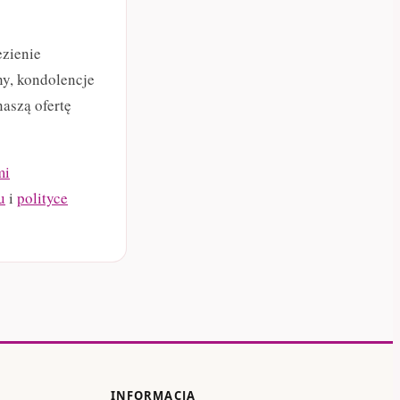
ezienie
y, kondolencje
aszą ofertę
mi
u
i
polityce
INFORMACJA