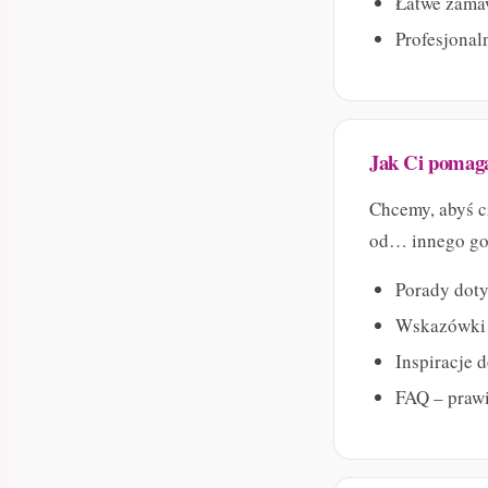
Łatwe zamaw
Profesjonal
Jak Ci poma
Chcemy, abyś cz
od… innego goź
Porady doty
Wskazówki p
Inspiracje d
FAQ – praw