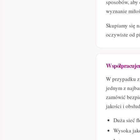
sposobów, aby 
wyznanie miłoś
Skupiamy się n
oczywiste od p
Współpracuje
W przypadku z
jednym z najba
zamówić bezpie
jakości i obsłu
Duża sieć fl
Wysoka jako