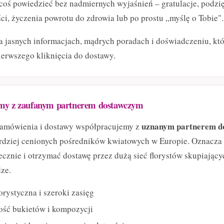
coś powiedzieć bez nadmiernych wyjaśnień – gratulacje, podzi
ci, życzenia powrotu do zdrowia lub po prostu „myślę o Tobie".
a jasnych informacjach, mądrych poradach i doświadczeniu, któ
ierwszego kliknięcia do dostawy.
my z zaufanym partnerem dostawczym
uznanym partnerem d
amówienia i dostawy współpracujemy z
rdziej cenionych pośredników kwiatowych w Europie. Oznacza 
cznie i otrzymać dostawę przez dużą sieć florystów skupiający
dze.
orystyczna i szeroki zasięg
ść bukietów i kompozycji