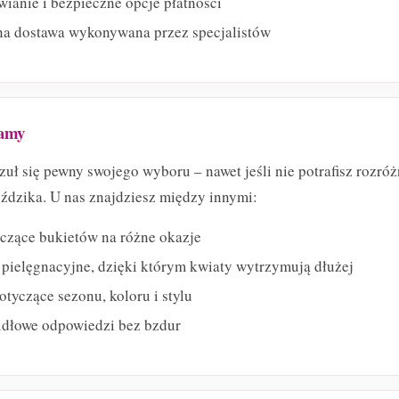
ianie i bezpieczne opcje płatności
na dostawa wykonywana przez specjalistów
gamy
uł się pewny swojego wyboru – nawet jeśli nie potrafisz rozró
dzika. U nas znajdziesz między innymi:
czące bukietów na różne okazje
ielęgnacyjne, dzięki którym kwiaty wytrzymują dłużej
otyczące sezonu, koloru i stylu
idłowe odpowiedzi bez bzdur