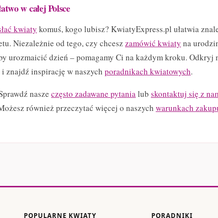
łatwo w całej Polsce
łać kwiaty
komuś, kogo lubisz? KwiatyExpress.pl ułatwia znal
etu. Niezależnie od tego, czy chcesz
zamówić kwiaty
na urodzin
aby urozmaicić dzień – pomagamy Ci na każdym kroku. Odkryj n
i znajdź inspirację w naszych
poradnikach kwiatowych
.
 Sprawdź nasze
często zadawane pytania
lub
skontaktuj się z na
Możesz również przeczytać więcej o naszych
warunkach zakup
POPULARNE KWIATY
PORADNIKI