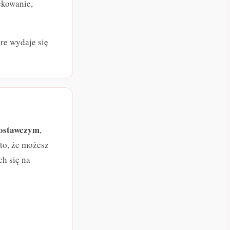
ękowanie,
re wydaje się
ostawczym
,
to, że możesz
ch się na