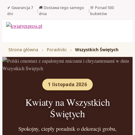
✔ Gwarancja 7
🚚 Dostawa tego samego
🌸 Ponad 500
|
|
dni
dnia
bukietów
Strona główna
›
Poradniki
›
Wszystkich Świętych
1 listopada 2026
Kwiaty na Wszystkich
Świętych
Spokojny, ciepły poradnik o dekoracji grobu,