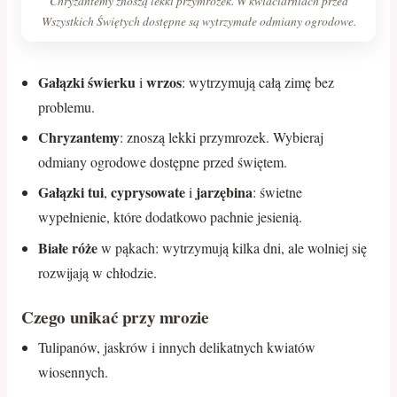
Chryzantemy znoszą lekki przymrozek. W kwiaciarniach przed
Wszystkich Świętych dostępne są wytrzymałe odmiany ogrodowe.
Gałązki świerku
wrzos
i
: wytrzymują całą zimę bez
problemu.
Chryzantemy
: znoszą lekki przymrozek. Wybieraj
odmiany ogrodowe dostępne przed świętem.
Gałązki tui
cyprysowate
jarzębina
,
i
: świetne
wypełnienie, które dodatkowo pachnie jesienią.
Białe róże
w pąkach: wytrzymują kilka dni, ale wolniej się
rozwijają w chłodzie.
Czego unikać przy mrozie
Tulipanów, jaskrów i innych delikatnych kwiatów
wiosennych.