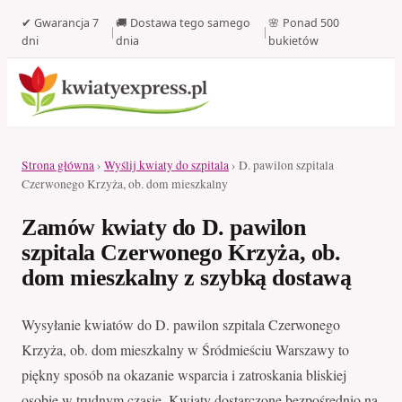
✔ Gwarancja 7
🚚 Dostawa tego samego
🌸 Ponad 500
|
|
dni
dnia
bukietów
Strona główna
›
Wyślij kwiaty do szpitala
› D. pawilon szpitala
Czerwonego Krzyża, ob. dom mieszkalny
Zamów kwiaty do D. pawilon
szpitala Czerwonego Krzyża, ob.
dom mieszkalny z szybką dostawą
Wysyłanie kwiatów do D. pawilon szpitala Czerwonego
Krzyża, ob. dom mieszkalny w Śródmieściu Warszawy to
piękny sposób na okazanie wsparcia i zatroskania bliskiej
osobie w trudnym czasie. Kwiaty dostarczone bezpośrednio na