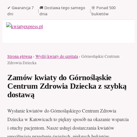
✔ Gwarancja 7
🚚 Dostawa tego samego
🌸 Ponad 500
|
|
dni
dnia
bukietów
Strona główna
›
Wyślij kwiaty do szpitala
› Górnośląskie Centrum
Zdrowia Dziecka
Zamów kwiaty do Górnośląskie
Centrum Zdrowia Dziecka z szybką
dostawą
Wysłanie kwiatów do Górnośląskiego Centrum Zdrowia
Dziecka w Katowicach to piękny sposób na okazanie wsparcia
i otuchy pacjentom. Nasze usługi dostarczania kwiatów
umożliwiają przesłanie świeżych, pięknych bukietów