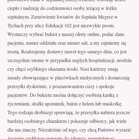
ciepło i nadzieję do codzienności osoby leżącej w łóżku
szpitalnym. Zamówienie kwiatów do Szpitala Megrez w
Tychach przy ulicy Edukacji 102 jest niezwykle proste.
Wystarczy wybrać bukiet z naszej oferty online, podać dane
pacjenta, numer oddziału oraz numer sali, a my zajmiemy się
resztą. Realizujemy dostawy nawet tego samego dnia, co jest
szczególnie istotne w przypadku nagłych hospitalizacji, urodzin
czy chęci szybkiego okazania troski. Nasi kurierzy znają
zasady obowiązujące w placówkach medycznych i dostarczają
przesyłki dyskretnie, z poszanowaniem ciszy i spokoju
pacjentów. Do bukietu można dołączyć osobistą kartkę z
życzeniami, słodki upominek, balon z helem lub maskotkę.
Tego rodzaju drobiazgi sprawiają, że przesyłka nabiera jeszcze
bardziej osobistego charakteru i pokazuje odbiorcy, jak wiele
dla nas znaczy. Niezależnie od tego, czy chcą Państwo wyrazić
życzenia szybkiego powrotu do zdrowia, pogratulować