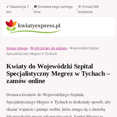
✔ Gwarancja 7
🚚 Dostawa tego samego
🌸 Ponad 500
|
|
dni
dnia
bukietów
Strona główna
›
Wyślij kwiaty do szpitala
› Wojewódzki Szpital
Specjalistyczny Megrez w Tychach
Kwiaty do Wojewódzki Szpital
Specjalistyczny Megrez w Tychach –
zamów online
Dostawa kwiatów do Wojewódzkiego Szpitala
Specjalistycznego Megrez w Tychach to doskonały sposób, aby
okazać wsparcie i pamięć osobie, która zmaga się z chorobą
lub przechodzi proces rekonwalescencji. Szpital Megrez to