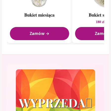
Bukiet miesiąca
Bukiet sez
180 zł
228
Zamów →
Zamów