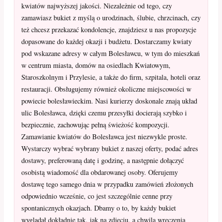
kwiatów najwyższej jakości. Niezależnie od tego, czy
zamawiasz bukiet z myślą o urodzinach, ślubie, chrzcinach, czy
też chcesz przekazać kondolencje, znajdziesz u nas propozycje
dopasowane do każdej okazji i budżetu. Dostarczamy kwiaty
pod wskazane adresy w całym Bolesławcu, w tym do mieszkań
w centrum miasta, domów na osiedlach Kwiatowym,
Staroszkolnym i Przylesie, a także do firm, szpitala, hoteli oraz
restauracji. Obsługujemy również okoliczne miejscowości w
powiecie bolesławieckim. Nasi kurierzy doskonale znają układ
ulic Bolesławca, dzięki czemu przesyłki docierają szybko i
bezpiecznie, zachowując pełną świeżość kompozycji.
Zamawianie kwiatów do Bolesławca jest niezwykle proste.
Wystarczy wybrać wybrany bukiet z naszej oferty, podać adres
dostawy, preferowaną datę i godzinę, a następnie dołączyć
osobistą wiadomość dla obdarowanej osoby. Oferujemy
dostawę tego samego dnia w przypadku zamówień złożonych
odpowiednio wcześnie, co jest szczególnie cenne przy
spontanicznych okazjach. Dbamy o to, by każdy bukiet
wyglądał dokładnie tak, jak na zdjęciu, a chwila wręczenia