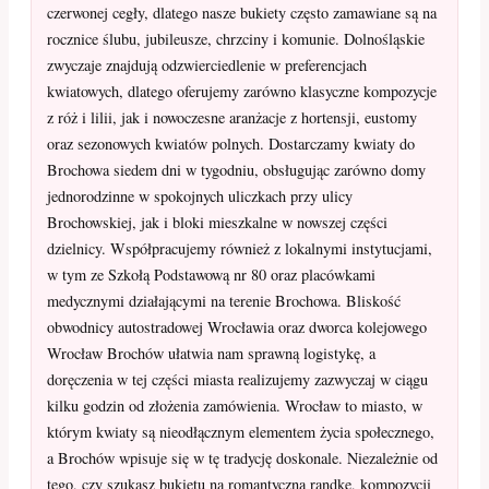
czerwonej cegły, dlatego nasze bukiety często zamawiane są na
rocznice ślubu, jubileusze, chrzciny i komunie. Dolnośląskie
zwyczaje znajdują odzwierciedlenie w preferencjach
kwiatowych, dlatego oferujemy zarówno klasyczne kompozycje
z róż i lilii, jak i nowoczesne aranżacje z hortensji, eustomy
oraz sezonowych kwiatów polnych. Dostarczamy kwiaty do
Brochowa siedem dni w tygodniu, obsługując zarówno domy
jednorodzinne w spokojnych uliczkach przy ulicy
Brochowskiej, jak i bloki mieszkalne w nowszej części
dzielnicy. Współpracujemy również z lokalnymi instytucjami,
w tym ze Szkołą Podstawową nr 80 oraz placówkami
medycznymi działającymi na terenie Brochowa. Bliskość
obwodnicy autostradowej Wrocławia oraz dworca kolejowego
Wrocław Brochów ułatwia nam sprawną logistykę, a
doręczenia w tej części miasta realizujemy zazwyczaj w ciągu
kilku godzin od złożenia zamówienia. Wrocław to miasto, w
którym kwiaty są nieodłącznym elementem życia społecznego,
a Brochów wpisuje się w tę tradycję doskonale. Niezależnie od
tego, czy szukasz bukietu na romantyczną randkę, kompozycji