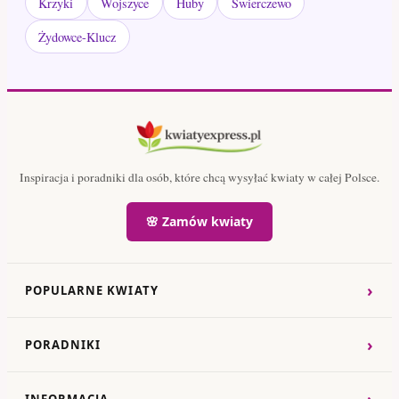
Krzyki
Wojszyce
Huby
Świerczewo
Żydowce-Klucz
Inspiracja i poradniki dla osób, które chcą wysyłać kwiaty w całej Polsce.
🌸 Zamów kwiaty
›
POPULARNE KWIATY
›
PORADNIKI
›
INFORMACJA