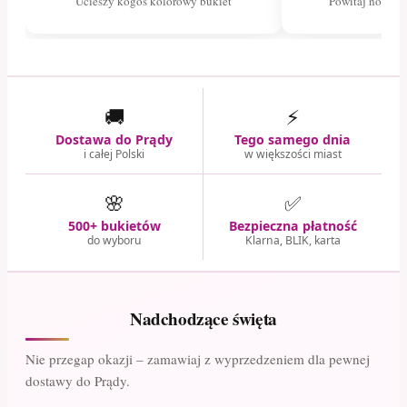
Ucieszy kogoś kolorowy bukiet
Powitaj nowego
🚚
⚡
Dostawa do Prądy
Tego samego dnia
i całej Polski
w większości miast
🌸
✅
500+ bukietów
Bezpieczna płatność
do wyboru
Klarna, BLIK, karta
Nadchodzące święta
Nie przegap okazji – zamawiaj z wyprzedzeniem dla pewnej
dostawy do Prądy.