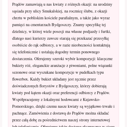
Prądów zamawiają u nas kwiaty z różnych okazji: na urodziny
sąsiada przy ulicy Smukalskiej, na rocznicę ślubu, z okazji
chrztu w pobliskim kościele parafialnym, a także jako wyraz
pamięci na cmentarzach Bydgoszczy. Znamy specyfikę tej
dzielnicy, w której wiele posesji ma własne podjazdy i furtki,
dlatego nasi kurierzy zawsze starają się przekazać przesyłkę
osobiście do rąk odbiorcy, a w razie nieobecności kontaktują
się telefonicznie i ustalają dogodny termin ponownego
dostarczenia. Oferujemy szeroki wybór kompozycji: klasyczne
bukiety róż, eleganckie aranżacje z piwoniami, polne wiązanki
sezonowe oraz wyszukane kompozycje w pudełkach typu
flowerbox. Każdy bukiet układany jest ręcznie przez
doświadczonych florystów z Bydgoszczy, którzy dobierają
kwiaty pod kątem okazji oraz preferencji odbiorcy z Prądów.
Współpracujemy z lokalnymi hodowcami z Kujawsko-
Pomorskiego, dzięki czemu nasze kwiaty są wyjątkowo trwałe i
pachnące. Zamówienia z dostawą do Prądów można składać
przez całą dobę za pośrednictwem naszej strony internetowej
lub telefonicznie. Oferujemy także dostawę ekspresową w ciągu