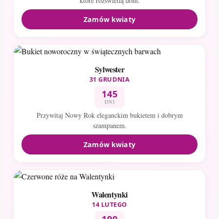
które rozświetlą dom.
Zamów kwiaty
Sylwester
31 GRUDNIA
145
DNI
Przywitaj Nowy Rok eleganckim bukietem i dobrym
szampanem.
Zamów kwiaty
Walentynki
14 LUTEGO
190