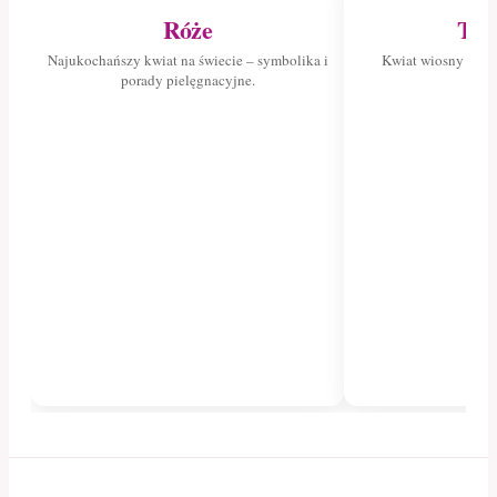
Róże
Tul
Najukochańszy kwiat na świecie – symbolika i
Kwiat wiosny – poz
porady pielęgnacyjne.
tuli