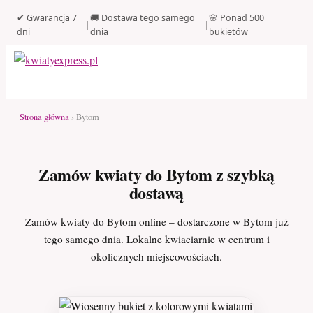
✔ Gwarancja 7
🚚 Dostawa tego samego
🌸 Ponad 500
|
|
dni
dnia
bukietów
Strona główna
› Bytom
Zamów kwiaty do Bytom z szybką
dostawą
Zamów kwiaty do Bytom online – dostarczone w Bytom już
tego samego dnia. Lokalne kwiaciarnie w centrum i
okolicznych miejscowościach.