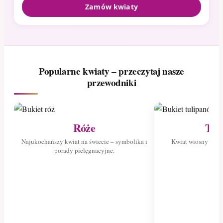
Zamów kwiaty
Popularne kwiaty – przeczytaj nasze
przewodniki
Róże
Tul
Najukochańszy kwiat na świecie – symbolika i
Kwiat wiosny – poz
porady pielęgnacyjne.
tuli