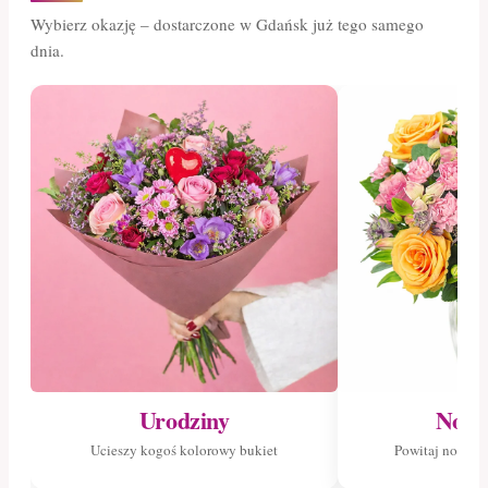
Wybierz okazję – dostarczone w Gdańsk już tego samego
dnia.
Urodziny
Nowo
Ucieszy kogoś kolorowy bukiet
Powitaj nowego