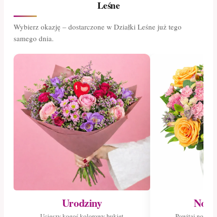
Leśne
Wybierz okazję – dostarczone w Działki Leśne już tego
samego dnia.
Urodziny
Nowo
Ucieszy kogoś kolorowy bukiet
Powitaj nowego