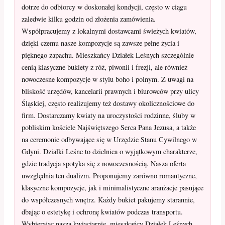
dotrze do odbiorcy w doskonałej kondycji, często w ciągu
zaledwie kilku godzin od złożenia zamówienia.
Współpracujemy z lokalnymi dostawcami świeżych kwiatów,
dzięki czemu nasze kompozycje są zawsze pełne życia i
pięknego zapachu. Mieszkańcy Działek Leśnych szczególnie
cenią klasyczne bukiety z róż, piwonii i frezji, ale również
nowoczesne kompozycje w stylu boho i polnym. Z uwagi na
bliskość urzędów, kancelarii prawnych i biurowców przy ulicy
Śląskiej, często realizujemy też dostawy okolicznościowe do
firm. Dostarczamy kwiaty na uroczystości rodzinne, śluby w
pobliskim kościele Najświętszego Serca Pana Jezusa, a także
na ceremonie odbywające się w Urzędzie Stanu Cywilnego w
Gdyni. Działki Leśne to dzielnica o wyjątkowym charakterze,
gdzie tradycja spotyka się z nowoczesnością. Nasza oferta
uwzględnia ten dualizm. Proponujemy zarówno romantyczne,
klasyczne kompozycje, jak i minimalistyczne aranżacje pasujące
do współczesnych wnętrz. Każdy bukiet pakujemy starannie,
dbając o estetykę i ochronę kwiatów podczas transportu.
Wybierając naszą kwiaciarnię, mieszkańcy Działek Leśnych