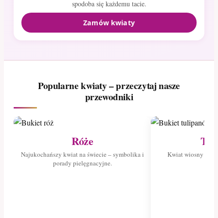
spodoba się każdemu tacie.
Zamów kwiaty
Popularne kwiaty – przeczytaj nasze
przewodniki
Róże
Tul
Najukochańszy kwiat na świecie – symbolika i
Kwiat wiosny – poz
porady pielęgnacyjne.
tuli