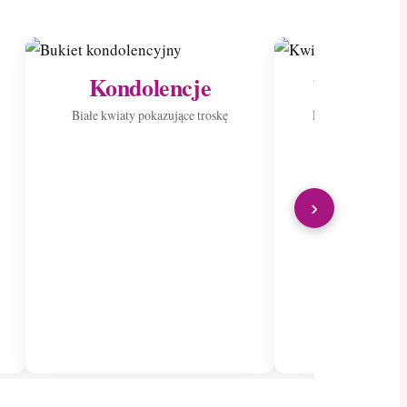
Kondolencje
Wyślij do
Białe kwiaty pokazujące troskę
Roznieś radość p
›