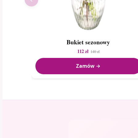
Bukiet sezonowy
112 zł
140 zł
Zamów →