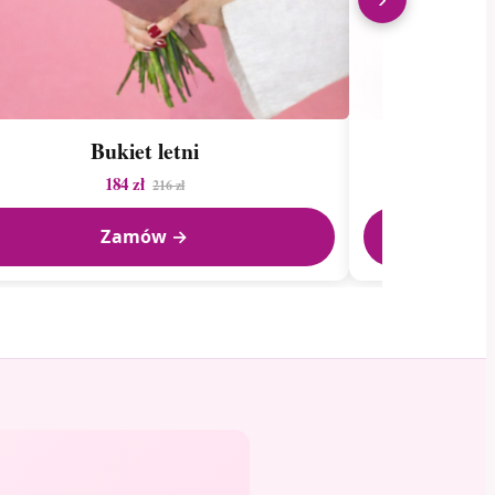
Bukiet letni
B
184 zł
216 zł
Zamów →