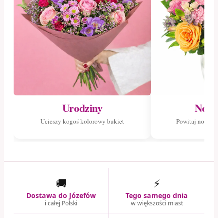
Urodziny
Nowo
Ucieszy kogoś kolorowy bukiet
Powitaj nowego
🚚
⚡
Dostawa do Józefów
Tego samego dnia
i całej Polski
w większości miast