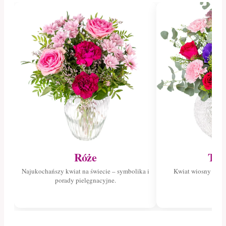
Róże
Tul
Najukochańszy kwiat na świecie – symbolika i
Kwiat wiosny – poz
porady pielęgnacyjne.
tuli