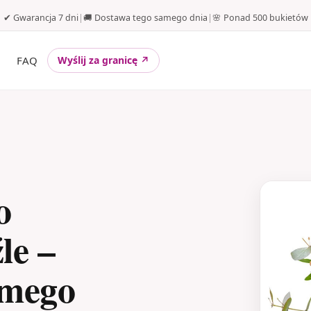
✔ Gwarancja 7 dni
|
🚚 Dostawa tego samego dnia
|
🌸 Ponad 500 bukietów
FAQ
Wyślij za granicę ↗
o
le –
amego