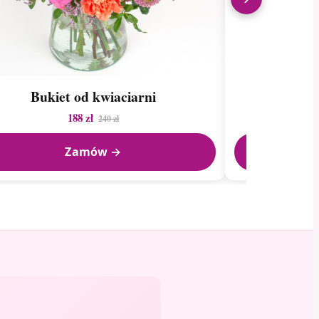
Bukiet od kwiaciarni
B
188 zł
240 zł
Zamów →