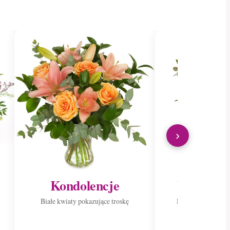
›
Kondolencje
Wyślij do
Białe kwiaty pokazujące troskę
Roznieś radość p