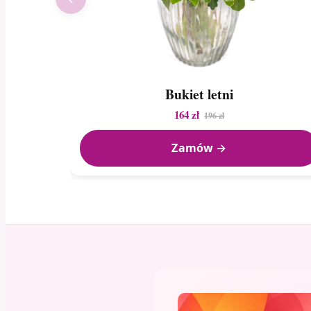
Bukiet letni
164 zł
196 zł
Zamów →