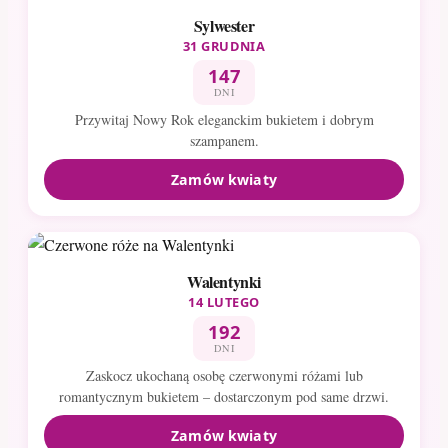
Sylwester
31 GRUDNIA
147
DNI
Przywitaj Nowy Rok eleganckim bukietem i dobrym
szampanem.
Zamów kwiaty
Walentynki
14 LUTEGO
192
DNI
Zaskocz ukochaną osobę czerwonymi różami lub
romantycznym bukietem – dostarczonym pod same drzwi.
Zamów kwiaty