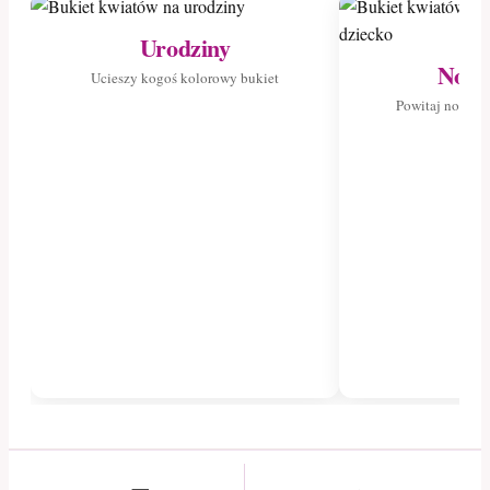
Urodziny
Nowo
Ucieszy kogoś kolorowy bukiet
Powitaj nowego