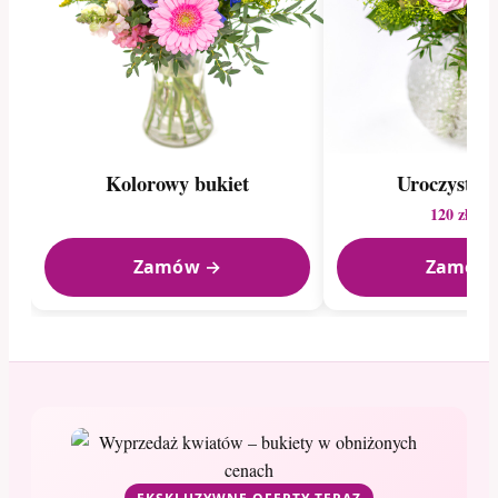
Kolorowy bukiet
Uroczysty b
120 zł
172
Zamów →
Zamów