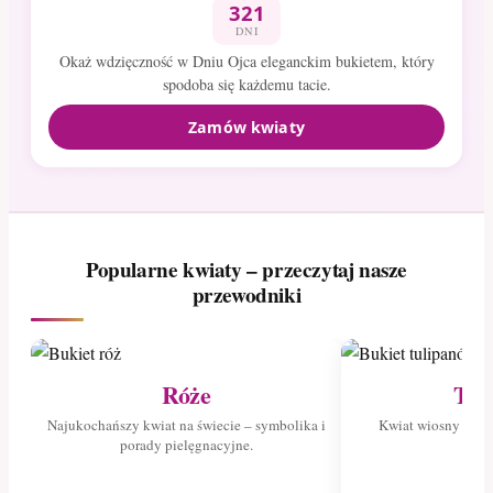
321
DNI
Okaż wdzięczność w Dniu Ojca eleganckim bukietem, który
spodoba się każdemu tacie.
Zamów kwiaty
Popularne kwiaty – przeczytaj nasze
przewodniki
Róże
Tul
Najukochańszy kwiat na świecie – symbolika i
Kwiat wiosny – poz
porady pielęgnacyjne.
tuli