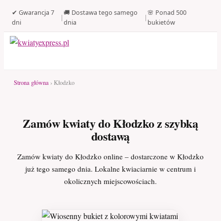
✔ Gwarancja 7
🚚 Dostawa tego samego
🌸 Ponad 500
|
|
dni
dnia
bukietów
Strona główna
› Kłodzko
Zamów kwiaty do Kłodzko z szybką
dostawą
Zamów kwiaty do Kłodzko online – dostarczone w Kłodzko
już tego samego dnia. Lokalne kwiaciarnie w centrum i
okolicznych miejscowościach.