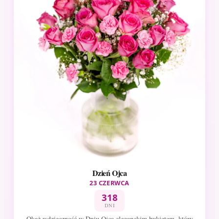
Dzień Ojca
23 CZERWCA
318
DNI
Okaż wdzięczność w Dniu Ojca eleganckim bukietem, który