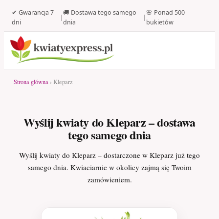
✔ Gwarancja 7
🚚 Dostawa tego samego
🌸 Ponad 500
|
|
dni
dnia
bukietów
Strona główna
› Kleparz
Wyślij kwiaty do Kleparz – dostawa
tego samego dnia
Wyślij kwiaty do Kleparz – dostarczone w Kleparz już tego
samego dnia. Kwiaciarnie w okolicy zajmą się Twoim
zamówieniem.