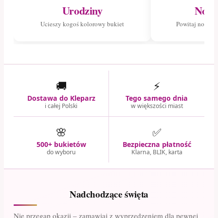
Urodziny
Nowo
Ucieszy kogoś kolorowy bukiet
Powitaj nowego
🚚
⚡
Dostawa do Kleparz
Tego samego dnia
i całej Polski
w większości miast
🌸
✅
500+ bukietów
Bezpieczna płatność
do wyboru
Klarna, BLIK, karta
Nadchodzące święta
Nie przegap okazji – zamawiaj z wyprzedzeniem dla pewnej