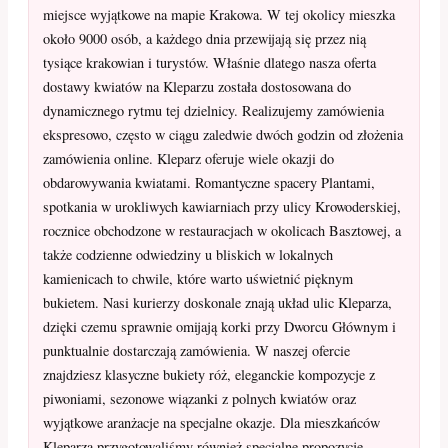
miejsce wyjątkowe na mapie Krakowa. W tej okolicy mieszka
około 9000 osób, a każdego dnia przewijają się przez nią
tysiące krakowian i turystów. Właśnie dlatego nasza oferta
dostawy kwiatów na Kleparzu została dostosowana do
dynamicznego rytmu tej dzielnicy. Realizujemy zamówienia
ekspresowo, często w ciągu zaledwie dwóch godzin od złożenia
zamówienia online. Kleparz oferuje wiele okazji do
obdarowywania kwiatami. Romantyczne spacery Plantami,
spotkania w urokliwych kawiarniach przy ulicy Krowoderskiej,
rocznice obchodzone w restauracjach w okolicach Basztowej, a
także codzienne odwiedziny u bliskich w lokalnych
kamienicach to chwile, które warto uświetnić pięknym
bukietem. Nasi kurierzy doskonale znają układ ulic Kleparza,
dzięki czemu sprawnie omijają korki przy Dworcu Głównym i
punktualnie dostarczają zamówienia. W naszej ofercie
znajdziesz klasyczne bukiety róż, eleganckie kompozycje z
piwoniami, sezonowe wiązanki z polnych kwiatów oraz
wyjątkowe aranżacje na specjalne okazje. Dla mieszkańców
Kleparza przygotowaliśmy również specjalne propozycje