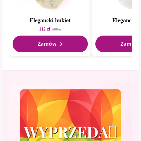
Elegancki bukiet
Elegancki b
112 zł
188 zł
Zamów →
Zamów