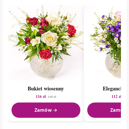
Bukiet wiosenny
Elegancki b
116 zł
112 zł
140 zł
188
Zamów →
Zamów