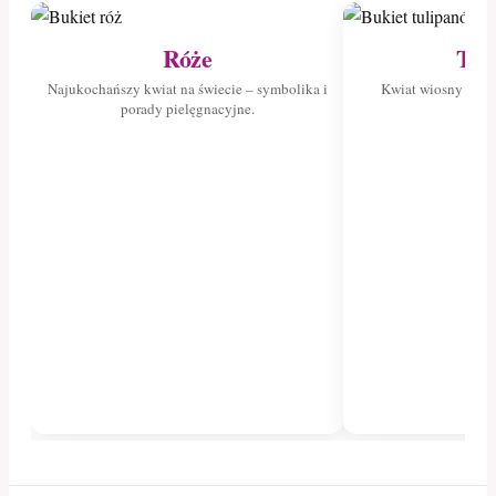
Róże
Tul
Najukochańszy kwiat na świecie – symbolika i
Kwiat wiosny – poz
porady pielęgnacyjne.
tuli