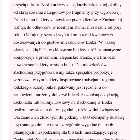
częścią miasta. Nasi kurierzy znają każdy zakątek tej okolicy,
od skrzyżowania z Legionów po fragmenty przy Ogrodowej.
Dzięki temu bukiety zamówione przez klientów z Zachodniej
trafiają do odbiorców w idealnym stanie, niezależnie od pory
roku. Oferujemy szeroki wybór kompozycji kwiatowych
dostosowanych do gustów mieszkańców Łodzi. W naszej
ofercie znajdą Państwo klasyczne bukiety z róż, romantyczne
kompozycje z piwoniami, eleganckie aranżacje z lilii oraz
nowoczesne bukiety w stylu boho. Dla mieszkańców
Zachodniej przygotowaliśmy także specjalne propozycje
sezonowe, w tym bukiety inspirowane tradycjami regionu
łódzkiego. Każdy bukiet pakowany jest ręcznie, a do
zamówienia możemy dołączyć bilecik z osobistą dedykacją,
czekoladki lub balony. Dostawy na Zachodniej w Łodzi
realizujemy siedem dni w tygodniu, także w dni świąteczne.
Dla zamówień złożonych do godziny 14:00 oferujemy dostawę
tego samego dnia, co jest szczególnie wygodne dla osób
planujących niespodziankę dla bliskich mieszkających przy
Zachodniej. Nasi florystycznie wyszkoleni pracownicy każdego