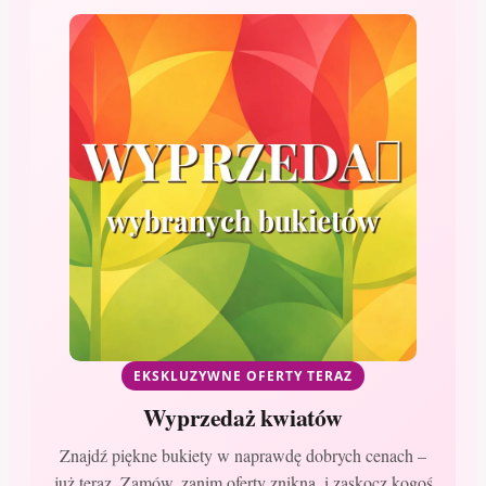
EKSKLUZYWNE OFERTY TERAZ
Wyprzedaż kwiatów
Znajdź piękne bukiety w naprawdę dobrych cenach –
już teraz. Zamów, zanim oferty znikną, i zaskocz kogoś