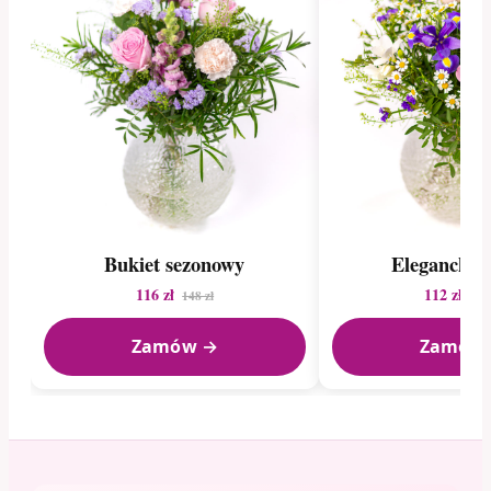
Bukiet sezonowy
Elegancki b
116 zł
112 zł
148 zł
188
Zamów →
Zamów