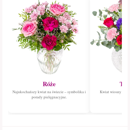
Róże
Tul
Najukochańszy kwiat na świecie – symbolika i
Kwiat wiosny – poz
porady pielęgnacyjne.
tuli