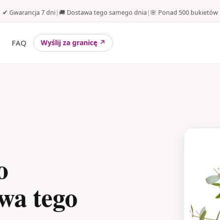
✔ Gwarancja 7 dni
|
🚚 Dostawa tego samego dnia
|
🌸 Ponad 500 bukietów
FAQ
Wyślij za granicę ↗
o
awa tego