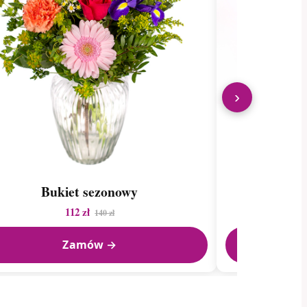
›
Bukiet sezonowy
112 zł
140 zł
Zamów →