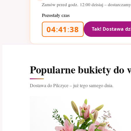
Zamów przed godz.
12:00
dzisiaj – dostarczamy
Pozostały czas
04
:
41
:
37
Tak! Dostawa dz
Popularne bukiety do w
Dostawa do Pilczyce – już tego samego dnia.