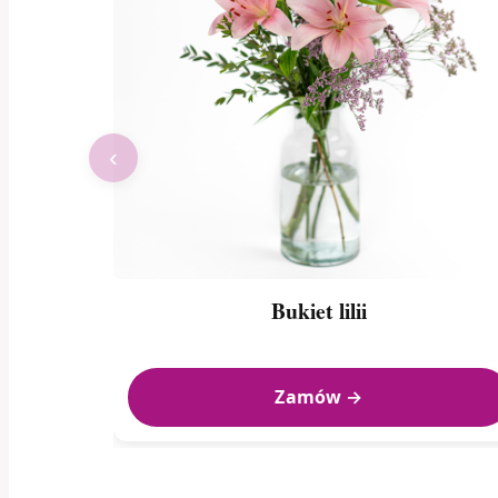
‹
Bukiet lilii
Zamów →