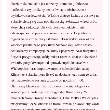
okazje rodzinne takie jak chrzciny, komunie, jubileusze
małżeńskie czy urodziny seniorów są tu obchodzone z
wyjątkową serdecznością. Właśnie dlatego kwiaty z dostawą na
Spławie cieszą się dużą popularnością, zwłaszcza wśród osób,
które chcą zaskoczyć bliskich pięknym bukietem, nie
odrywając się od pracy w centrum Poznania. Dojeżdżamy
regularnie w stronę ulicy Glebowej, Tarnowskiej oraz okolic
kościoła parafialnego przy ulicy Sianowskiej, gdzie często
dostarczamy kompozycje na śluby i pogrzeby. Nasi florystki i
floryści przygotowują każdy bukiet ręcznie, dbając o świeżość
kwiatów pozyskiwanych od sprawdzonych dostawców z
Wielkopolski oraz importowanych z holenderskich aukcji.
Klienci ze Spławia mogą liczyć na dostawę tego samego dnia,
jeśli zamówienie zostanie złożone do godziny 14:00.
Oferujemy klasyczne róże, sezonowe piwonie, eleganckie
kompozycje z hortensji oraz oryginalne flower boxy. W
okolicach Świąt Bożego Narodzenia, Dnia Matki i Walentynek
zwiększamy liczbę kursów na trasie Poznań Spławie, aby każda
przesyłka dotarła punktualnie. Wybierając naszą kwiaciarnię,