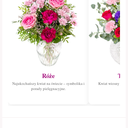
Róże
Tul
Najukochańszy kwiat na świecie – symbolika i
Kwiat wiosny – poz
porady pielęgnacyjne.
tuli