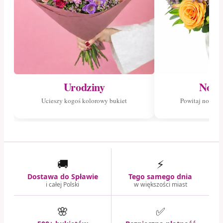
Urodziny
Nowo
Ucieszy kogoś kolorowy bukiet
Powitaj nowego
🚚
⚡
Dostawa do Spławie
Tego samego dnia
i całej Polski
w większości miast
🌸
✅