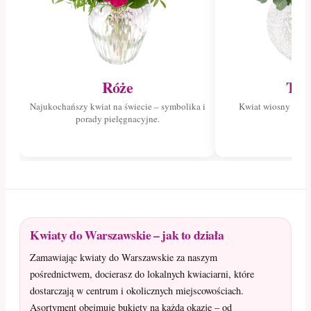
Róże
Tul
Najukochańszy kwiat na świecie – symbolika i
Kwiat wiosny – poz
porady pielęgnacyjne.
tuli
Kwiaty do Warszawskie – jak to działa
Zamawiając kwiaty do Warszawskie za naszym
pośrednictwem, docierasz do lokalnych kwiaciarni, które
dostarczają w centrum i okolicznych miejscowościach.
Asortyment obejmuje bukiety na każdą okazję – od