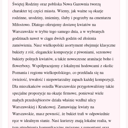
Świętej Rodziny oraz pobliska Nowa Gazownia tworzą
charakter tej części miasta. Wiemy, jak ważne są okazje
rodzinne, urodziny, imieniny, śluby i pogrzeby na cmentarzu
Miłostowo. Dlatego oferujemy dostawę kwiatów na
Warszawskie w trybie tego samego dnia, a w wybranych
godzinach nawet w ciągu dwóch godzin od złożenia
zamówienia. Nasz wielkopolski asortyment obejmuje klasyczne
bukiety z róż, eleganckie kompozycje z piwoniami, sezonowe
bukiety polnych kwiatów, a także nowoczesne aranżacje boho i
flowerboxy. Współpracujemy z lokalnymi hodowcami z okolic
Poznania i regionu wielkopolskiego, co przekłada się na
świeżość, trwałość i niepowtarzalny zapach każdej kompozycji.
Dla mieszkańców osiedla Warszawskie przygotowaliśmy także
specjalne propozycje na okazje firmowe, ponieważ wiele
małych przedsiębiorstw działa właśnie wzdłuż ulicy
Warszawskiej i Krańcowej. Zamawiając kwiaty na
Warszawskie, masz pewność, że bukiet trafi w odpowiednie
ręce w idealnym stanie. Nasi kurierzy znają lokalne realia, w
tym utrudnienia komunikacyjne związane z remontami oraz