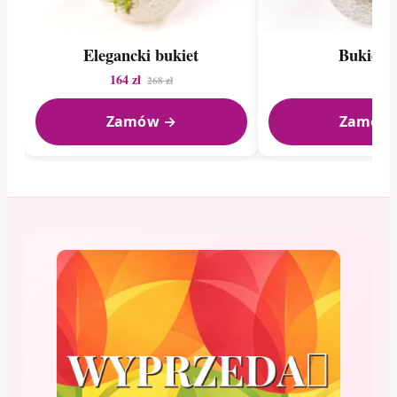
Elegancki bukiet
Bukiet r
164 zł
268 zł
Zamów →
Zamów