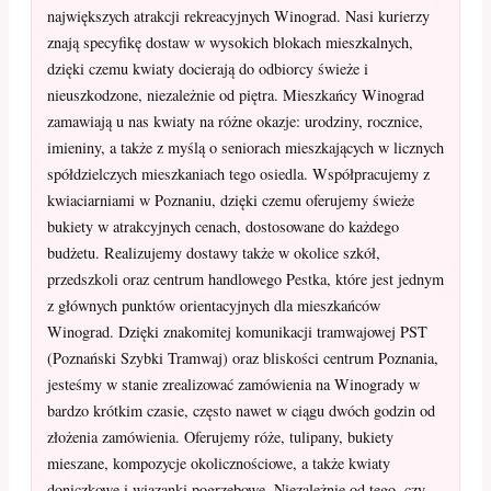
największych atrakcji rekreacyjnych Winograd. Nasi kurierzy
znają specyfikę dostaw w wysokich blokach mieszkalnych,
dzięki czemu kwiaty docierają do odbiorcy świeże i
nieuszkodzone, niezależnie od piętra. Mieszkańcy Winograd
zamawiają u nas kwiaty na różne okazje: urodziny, rocznice,
imieniny, a także z myślą o seniorach mieszkających w licznych
spółdzielczych mieszkaniach tego osiedla. Współpracujemy z
kwiaciarniami w Poznaniu, dzięki czemu oferujemy świeże
bukiety w atrakcyjnych cenach, dostosowane do każdego
budżetu. Realizujemy dostawy także w okolice szkół,
przedszkoli oraz centrum handlowego Pestka, które jest jednym
z głównych punktów orientacyjnych dla mieszkańców
Winograd. Dzięki znakomitej komunikacji tramwajowej PST
(Poznański Szybki Tramwaj) oraz bliskości centrum Poznania,
jesteśmy w stanie zrealizować zamówienia na Winogrady w
bardzo krótkim czasie, często nawet w ciągu dwóch godzin od
złożenia zamówienia. Oferujemy róże, tulipany, bukiety
mieszane, kompozycje okolicznościowe, a także kwiaty
doniczkowe i wiązanki pogrzebowe. Niezależnie od tego, czy