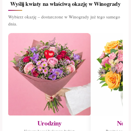
Wyślij kwiaty na właściwą okazję w Winogrady
Wybierz okazję – dostarczone w Winogrady już tego samego
dnia.
Urodziny
Nowo
Ucieszy kogoś kolorowy bukiet
Powitaj nowego