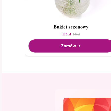
Bukiet sezonowy
116 zł
148 zł
Zamów →