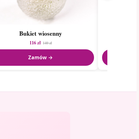
Bukiet wiosenny
B
116 zł
140 zł
Zamów →