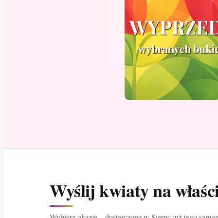
Wyślij kwiaty na właśc
Wybierz okazję – dostarczone w Sierpc już tego sameg