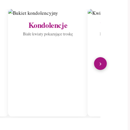
Kondolencje
Wyślij do
Białe kwiaty pokazujące troskę
Roznieś radość p
›