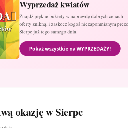
Wyprzedaż kwiatów
Znajdź piękne bukiety w naprawdę dobrych cenach – 
oferty znikną, i zaskocz kogoś niezapomnianym prez
Sierpc już tego samego dnia.
Pokaż wszystkie na WYPRZEDAŻY!
iwą okazję w Sierpc
o dnia.