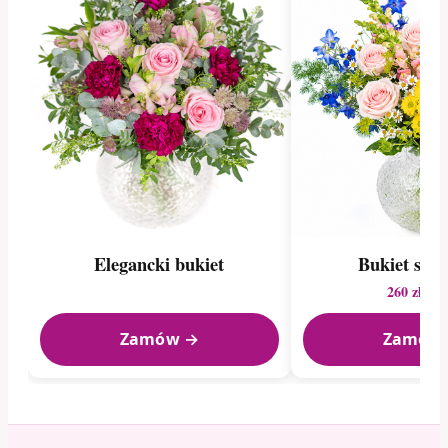
Elegancki bukiet
Bukiet sez
260 zł
292
Zamów →
Zamów