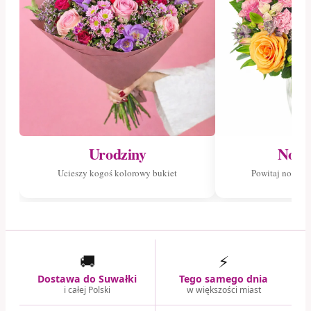
Urodziny
Nowo
Ucieszy kogoś kolorowy bukiet
Powitaj nowego
🚚
⚡
Dostawa do Suwałki
Tego samego dnia
i całej Polski
w większości miast