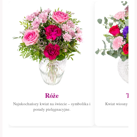
Róże
Tul
Najukochańszy kwiat na świecie – symbolika i
Kwiat wiosny – poz
porady pielęgnacyjne.
tuli