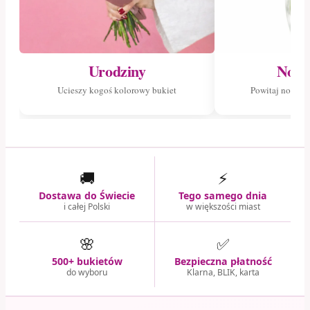
Urodziny
Nowo
Ucieszy kogoś kolorowy bukiet
Powitaj nowego
🚚
⚡
Dostawa do Świecie
Tego samego dnia
i całej Polski
w większości miast
🌸
✅
500+ bukietów
Bezpieczna płatność
do wyboru
Klarna, BLIK, karta