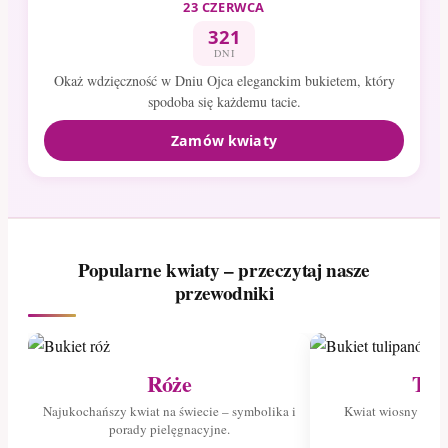
23 CZERWCA
321
DNI
Okaż wdzięczność w Dniu Ojca eleganckim bukietem, który
spodoba się każdemu tacie.
Zamów kwiaty
Popularne kwiaty – przeczytaj nasze
przewodniki
Róże
Tul
Najukochańszy kwiat na świecie – symbolika i
Kwiat wiosny – poz
porady pielęgnacyjne.
tuli