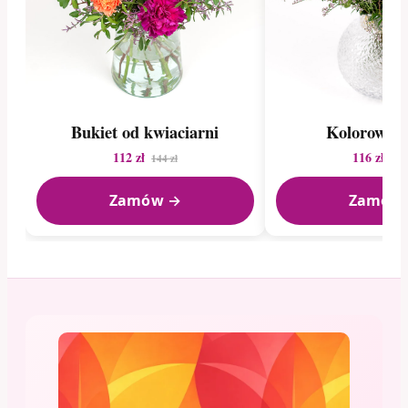
Bukiet od kwiaciarni
Kolorowy b
112 zł
116 zł
144 zł
192
Zamów →
Zamów