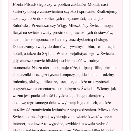
Józefa Piłsudskiego czy w pobliżu zakładów Mondi, nasi
kurierzy dotrą z zamówieniem szybko i sprawnie. Realizujemy
dostawy także do okolicznych miejscowości, takich jak
Sulnówko, Przechowo czy Wiąg. Mieszkańcy Świecia mogą
liczyć na świeże kwiaty prosto od sprawdzonych dostawców,
starannie skomponowane bukiety oraz dyskretną obsługę.
Dostarczamy kwiaty do domów prywatnych, biur, restauracji,
hoteli, a także do Szpitala Wielospecjalistycznego w Świeciu,
gdy chcesz sprawić bliskiej osobie radość w trudnym
momencie. Nasza oferta obejmuje róże, tulipany, lilie, piwonie,
słoneczniki oraz egzotyczne kompozycje, idealne na urodziny,
imieniny, śluby, jubileusze, rocznice, a także uroczystości
pogrzebowe na cmentarzu parafialnym w Świeciu. Wiemy, jak
ważna jest punktualność i dyskrecja, dlatego oferujemy
dostawę tego samego dnia w wybranych godzinach, a także
możliwość zamówienia kwiatów z wyprzedzeniem. Mieszkańcy
Świecia coraz chętniej wybierają zamawianie kwiatów przez
internet, ponieważ to wygodne, szybkie i pozwala wybrać
idealny bukiet z domowego zacisza. Wystarczy kilka kliknięć,