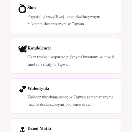
💍
Ślub
Pogratuluj szczęśliwej parze ekskluzywnym
bukietem dostarczanym w Tajwan.
🕊️
Kondolencje
Okaż troskę i wsparcie pięknymi kwiatami w chwili
smutku i straty w Tajwan.
💕
Walentynki
Zaskocz ukochaną osobę w Tajwan romantycznymi
różami dostarczonymi pod same drzwi.
🌷
Dzień Matki