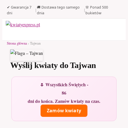
✔ Gwarancja 7
🚚 Dostawa tego samego
🌸 Ponad 500
|
|
dni
dnia
bukietów
Strona główna
› Tajwan
Wyślij kwiaty do Tajwan
🌷 Wszystkich Świętych -
86
dni do końca. Zamów kwiaty na czas.
Zamów kwiaty