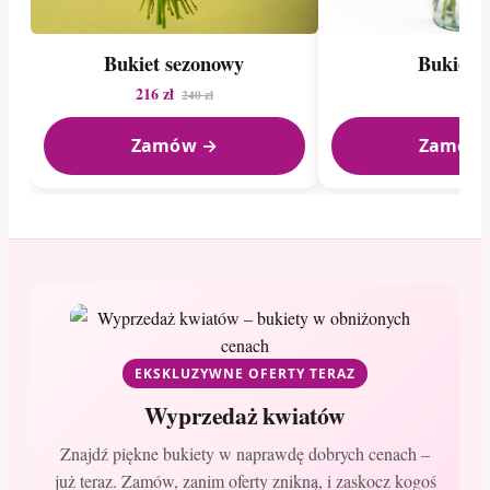
Bukiet sezonowy
Bukiet li
216 zł
240 zł
Zamów →
Zamów
EKSKLUZYWNE OFERTY TERAZ
Wyprzedaż kwiatów
Znajdź piękne bukiety w naprawdę dobrych cenach –
już teraz. Zamów, zanim oferty znikną, i zaskocz kogoś