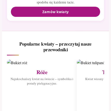
spodoba się każdemu tacie.
Zamów kwiaty
Popularne kwiaty – przeczytaj nasze
przewodniki
Róże
Tul
Najukochańszy kwiat na świecie – symbolika i
Kwiat wiosny – poz
porady pielęgnacyjne.
tuli