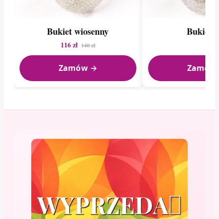
Bukiet wiosenny
Bukiet r
116 zł
140 zł
Zamów →
Zamów