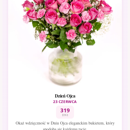
Dzień Ojca
23 CZERWCA
319
DNI
Okaż wdzięczność w Dniu Ojca eleganckim bukietem, który
spodoba się każdemu tacie.