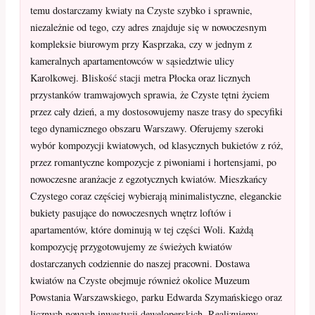
temu dostarczamy kwiaty na Czyste szybko i sprawnie,
niezależnie od tego, czy adres znajduje się w nowoczesnym
kompleksie biurowym przy Kasprzaka, czy w jednym z
kameralnych apartamentowców w sąsiedztwie ulicy
Karolkowej. Bliskość stacji metra Płocka oraz licznych
przystanków tramwajowych sprawia, że Czyste tętni życiem
przez cały dzień, a my dostosowujemy nasze trasy do specyfiki
tego dynamicznego obszaru Warszawy. Oferujemy szeroki
wybór kompozycji kwiatowych, od klasycznych bukietów z róż,
przez romantyczne kompozycje z piwoniami i hortensjami, po
nowoczesne aranżacje z egzotycznych kwiatów. Mieszkańcy
Czystego coraz częściej wybierają minimalistyczne, eleganckie
bukiety pasujące do nowoczesnych wnętrz loftów i
apartamentów, które dominują w tej części Woli. Każdą
kompozycję przygotowujemy ze świeżych kwiatów
dostarczanych codziennie do naszej pracowni. Dostawa
kwiatów na Czyste obejmuje również okolice Muzeum
Powstania Warszawskiego, parku Edwarda Szymańskiego oraz
licznych nowych inwestycji deweloperskich. Realizujemy