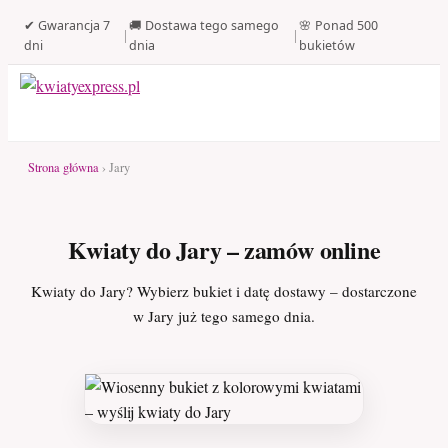
✔ Gwarancja 7
🚚 Dostawa tego samego
🌸 Ponad 500
|
|
dni
dnia
bukietów
Strona główna
› Jary
Kwiaty do Jary – zamów online
Kwiaty do Jary? Wybierz bukiet i datę dostawy – dostarczone
w Jary już tego samego dnia.