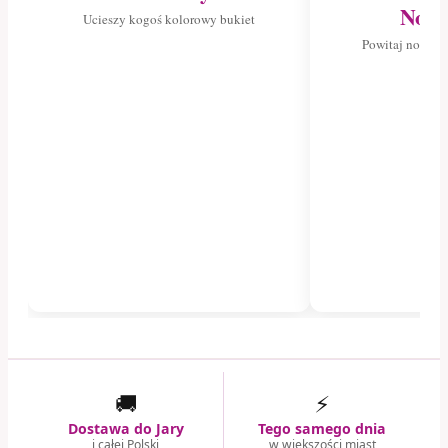
Nowo
Ucieszy kogoś kolorowy bukiet
Powitaj nowego
🚚
⚡
Dostawa do Jary
Tego samego dnia
i całej Polski
w większości miast