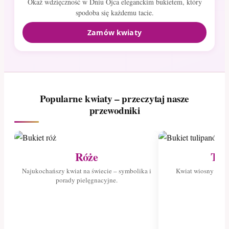
Okaż wdzięczność w Dniu Ojca eleganckim bukietem, który
spodoba się każdemu tacie.
Zamów kwiaty
Popularne kwiaty – przeczytaj nasze
przewodniki
Róże
Tul
Najukochańszy kwiat na świecie – symbolika i
Kwiat wiosny – poz
porady pielęgnacyjne.
tuli