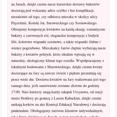
na Jarach, dzięki czemu nasze kurierskie dostawy bukietów
docierają pod wskazany adres szybko i bez komplikacji,
niezależnie od tego, czy odbiorca mieszka w okolicy ulicy
Pięciolinii, Koński Jar, Surowieckiego czy Sosnowskiego.
Oferujemy kompozycje kwiatowe na każdą okazję: romantyczne
bukiety z czerwonych róż, eleganckie kompozycje z białych
lilii, kolorowe wiązanki sezonowe, a także wiązanki ślubne i
wieńce pogrzebowe. Mieszkańcy Jarów chętnie wybierają nasze
bukiety z kwiatów polnych, które idealnie wpisują się w
naturalny, ekologiczny klimat tego osiedla. Współpracujemy z
lokalnymi hodowcami z Mazowieckiego, dzięki czemu kwiaty
docierające na Jary są zawsze świeże i pięknie prezentują się
przez wiele dni. Dostawa kwiatów na Jary realizowana jest tego
samego dnia, jeśli zamówienie zostanie złożone do godziny
17:00. Nasi kurierzy znają każdy zakątek Ursynowa, od stacji
metra Stokłosy po granicę z Lasem Kabackim, dzięki czemu
unikają korków na alei Komisji Edukacji Narodowej i docierają
punktualnie. Obsługujemy zarówno klientów indywidualnych,
jak i firmy działające na Jarach, w tym przedszkola, szkoły