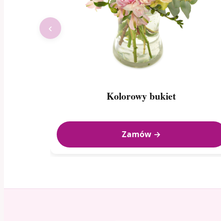
‹
Kolorowy bukiet
Zamów →