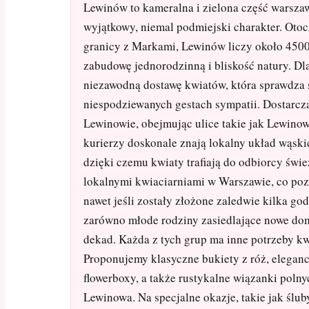
Lewinów to kameralna i zielona część warsza
wyjątkowy, niemal podmiejski charakter. Oto
granicy z Markami, Lewinów liczy około 4500
zabudowę jednorodzinną i bliskość natury. D
niezawodną dostawę kwiatów, która sprawdza 
niespodziewanych gestach sympatii. Dostarcz
Lewinowie, obejmując ulice takie jak Lewino
kurierzy doskonale znają lokalny układ wąskic
dzięki czemu kwiaty trafiają do odbiorcy świ
lokalnymi kwiaciarniami w Warszawie, co po
nawet jeśli zostały złożone zaledwie kilka go
zarówno młode rodziny zasiedlające nowe domy
dekad. Każda z tych grup ma inne potrzeby kwi
Proponujemy klasyczne bukiety z róż, eleganc
flowerboxy, a także rustykalne wiązanki polny
Lewinowa. Na specjalne okazje, takie jak ślu