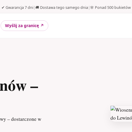
✔ Gwarancja 7 dni
|
🚚 Dostawa tego samego dnia
|
🌸 Ponad 500 bukietów
Wyślij za granicę ↗
inów –
awy – dostarczone w