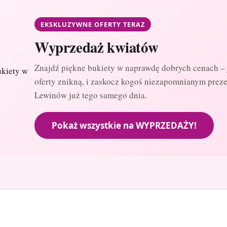
EKSKLUZYWNE OFERTY TERAZ
Wyprzedaż kwiatów
Znajdź piękne bukiety w naprawdę dobrych cenach – 
oferty znikną, i zaskocz kogoś niezapomnianym prez
Lewinów już tego samego dnia.
Pokaż wszystkie na WYPRZEDAŻY!