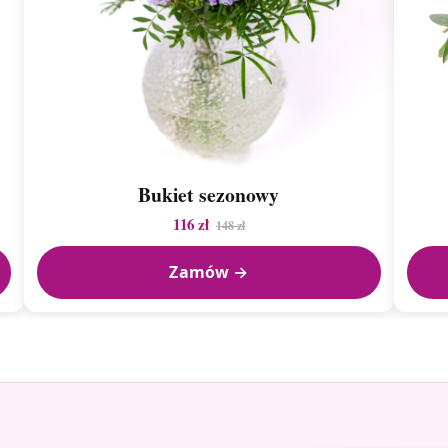
Bukiet sezonowy
116 zł
148 zł
Zamów →