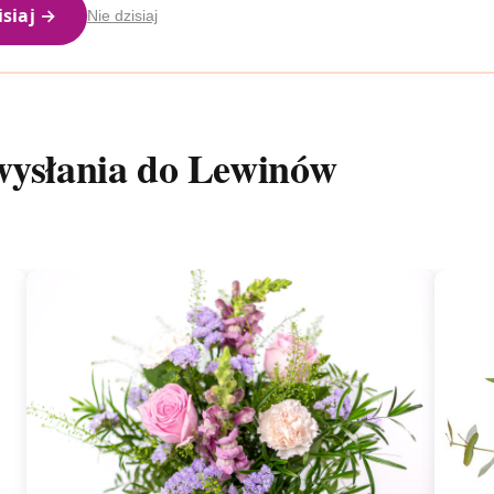
isiaj →
Nie dzisiaj
wysłania do Lewinów