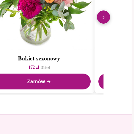
›
Bukiet sezonowy
El
172 zł
216 zł
Zamów →