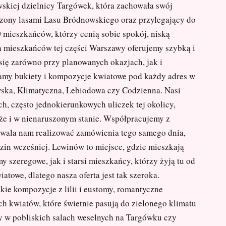
wskiej dzielnicy Targówek, która zachowała swój
czony lasami Lasu Bródnowskiego oraz przylegający do
 mieszkańców, którzy cenią sobie spokój, niską
la mieszkańców tej części Warszawy oferujemy szybką i
się zarówno przy planowanych okazjach, jak i
amy bukiety i kompozycje kwiatowe pod każdy adres w
wska, Klimatyczna, Lebiodowa czy Codzienna. Nasi
h, często jednokierunkowych uliczek tej okolicy,
eże i w nienaruszonym stanie. Współpracujemy z
zwala nam realizować zamówienia tego samego dnia,
dzin wcześniej. Lewinów to miejsce, gdzie mieszkają
 szeregowe, jak i starsi mieszkańcy, którzy żyją tu od
atowe, dlatego nasza oferta jest tak szeroka.
kie kompozycje z lilii i eustomy, romantyczne
ch kwiatów, które świetnie pasują do zielonego klimatu
by w pobliskich salach weselnych na Targówku czy