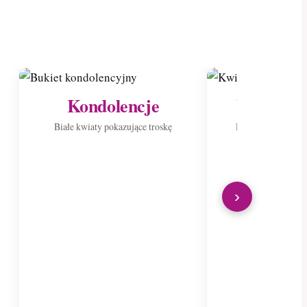
Kondolencje
Wyślij do
Białe kwiaty pokazujące troskę
Roznieś radość p
›