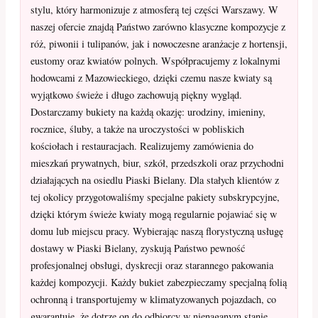
stylu, który harmonizuje z atmosferą tej części Warszawy. W
naszej ofercie znajdą Państwo zarówno klasyczne kompozycje z
róż, piwonii i tulipanów, jak i nowoczesne aranżacje z hortensji,
eustomy oraz kwiatów polnych. Współpracujemy z lokalnymi
hodowcami z Mazowieckiego, dzięki czemu nasze kwiaty są
wyjątkowo świeże i długo zachowują piękny wygląd.
Dostarczamy bukiety na każdą okazję: urodziny, imieniny,
rocznice, śluby, a także na uroczystości w pobliskich
kościołach i restauracjach. Realizujemy zamówienia do
mieszkań prywatnych, biur, szkół, przedszkoli oraz przychodni
działających na osiedlu Piaski Bielany. Dla stałych klientów z
tej okolicy przygotowaliśmy specjalne pakiety subskrypcyjne,
dzięki którym świeże kwiaty mogą regularnie pojawiać się w
domu lub miejscu pracy. Wybierając naszą florystyczną usługę
dostawy w Piaski Bielany, zyskują Państwo pewność
profesjonalnej obsługi, dyskrecji oraz starannego pakowania
każdej kompozycji. Każdy bukiet zabezpieczamy specjalną folią
ochronną i transportujemy w klimatyzowanych pojazdach, co
gwarantuje, że dotrze on do odbiorcy w nienaganym stanie.