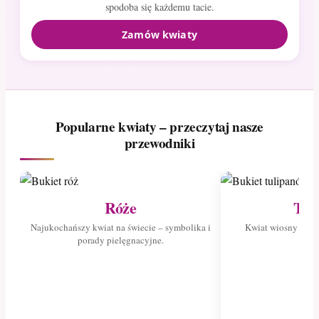
spodoba się każdemu tacie.
Zamów kwiaty
Popularne kwiaty – przeczytaj nasze
przewodniki
Róże
Tul
Najukochańszy kwiat na świecie – symbolika i
Kwiat wiosny – poz
porady pielęgnacyjne.
tuli