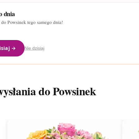
o dnia
y do Powsinek tego samego dnia!
isiaj →
Nie dzisiaj
wysłania do Powsinek