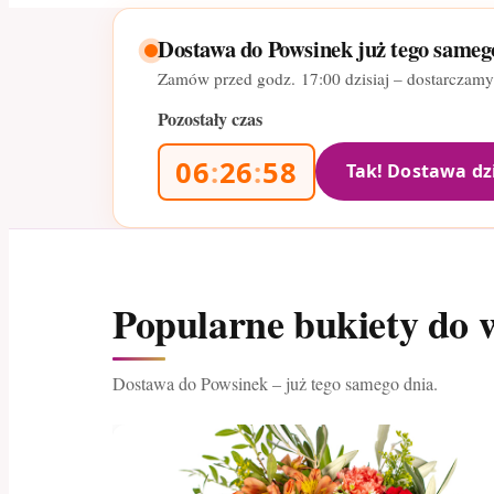
Dostawa do Powsinek już tego sameg
Zamów przed godz.
17:00
dzisiaj – dostarczam
Pozostały czas
06
:
26
:
57
Tak! Dostawa dz
Popularne bukiety do 
Dostawa do Powsinek – już tego samego dnia.