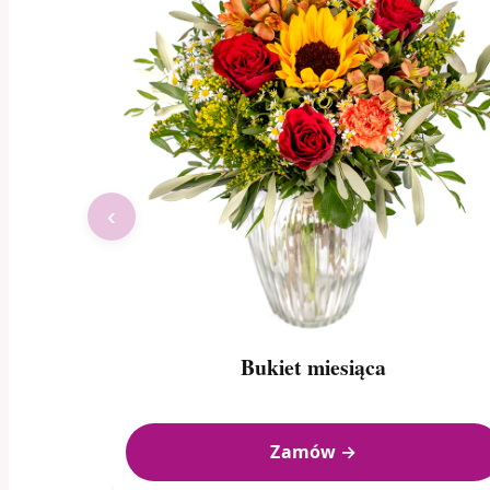
‹
Bukiet miesiąca
Zamów →