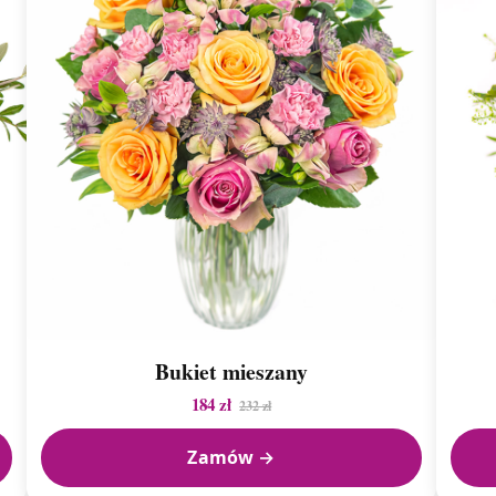
Bukiet mieszany
184 zł
232 zł
Zamów →