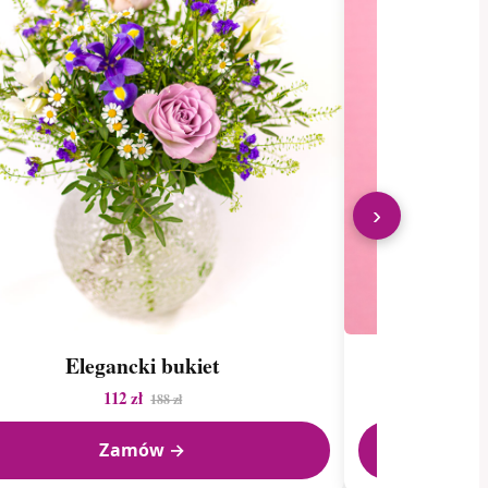
›
Elegancki bukiet
112 zł
188 zł
Zamów →