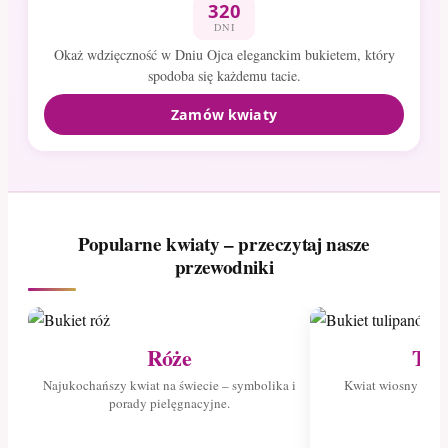
320
DNI
Okaż wdzięczność w Dniu Ojca eleganckim bukietem, który
spodoba się każdemu tacie.
Zamów kwiaty
Popularne kwiaty – przeczytaj nasze
przewodniki
Róże
Tul
Najukochańszy kwiat na świecie – symbolika i
Kwiat wiosny – poz
porady pielęgnacyjne.
tuli