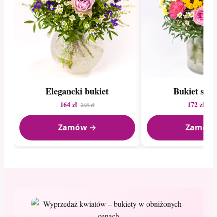
Elegancki bukiet
Bukiet sez
164 zł
172 zł
268 zł
216
Zamów →
Zamów