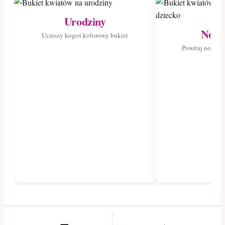
Urodziny
Nowo
Ucieszy kogoś kolorowy bukiet
Powitaj nowego