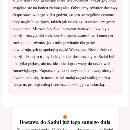
bukiet trafia pod właściwy adres bez opóźnień, nawet gdy dom
znajduje się na końcu zielonej alei. Oferujemy również dostawy
ekspresowe w ciągu kilku godzin, co jest szczególnie cenione
przy nagłych okazjach, takich jak urodziny, rocznice czy gesty
pojednania. Mieszkańcy Sadulu często zamawiają kwiaty z
okazji uroczystości rodzinnych organizowanych w domowym
zaciszu, ale również jako miłe powitanie dla gości
odwiedzających tę spokojną część Warszawy. Niezależnie od
okazji, dbamy o to, by każdy bukiet dostarczony na Sadul był
nie tylko piękny, ale też idealnie dopasowany do oczekiwań
zamawiającego. Zapraszamy do skorzystania z naszej oferty i
przekonania się, że nawet w tak małej części stolicy można
liczyć na profesjonalną i serdeczną obsługę kwiaciarską.
Dostawa do Sadul już tego samego dnia
Zamów przed godz.
17:00
dzisiaj – dostarczamy do Sadul