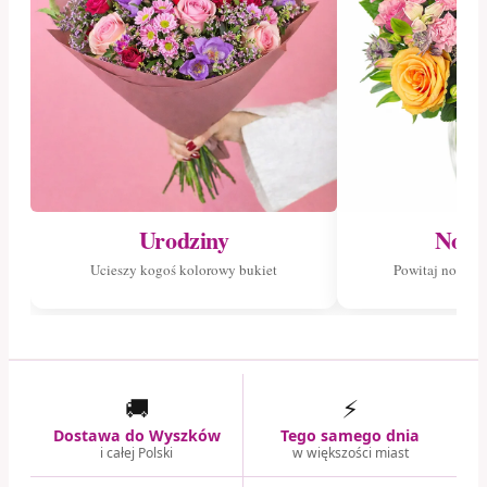
Urodziny
Nowo
Ucieszy kogoś kolorowy bukiet
Powitaj nowego
🚚
⚡
Dostawa do Wyszków
Tego samego dnia
i całej Polski
w większości miast