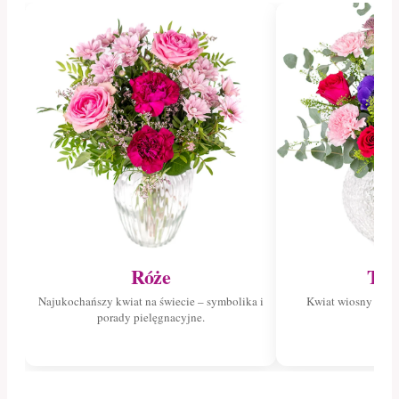
Róże
Tul
Najukochańszy kwiat na świecie – symbolika i
Kwiat wiosny – poz
porady pielęgnacyjne.
tuli