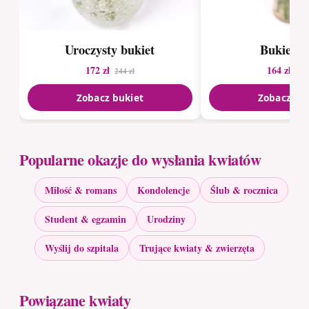
Uroczysty bukiet
Bukiet le
172 zł
164 zł
244 zł
236
Zobacz bukiet
Zobacz bu
Popularne okazje do wysłania kwiatów
Miłość & romans
Kondolencje
Ślub & rocznica
Student & egzamin
Urodziny
Wyślij do szpitala
Trujące kwiaty & zwierzęta
Powiązane kwiaty