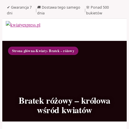
✔ Gwarancja 7
🚚 Dostawa tego samego
🌸 Ponad 500
|
|
dni
dnia
bukietów
Strona główna
›
Kwiaty
› Bratek – różowy
Bratek różowy – królowa
wśród kwiatów