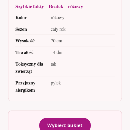
Szybkie fakty – Bratek – różowy
Kolor
różowy
Sezon
cały rok
Wysokość
70 cm
Trwałość
14 dni
Toksyczny dla
tak
zwierząt
Przyjazny
pyłek
alergikom
Wybierz bukiet