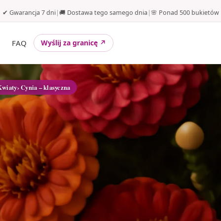
✔ Gwarancja 7 dni
|
🚚 Dostawa tego samego dnia
|
🌸 Ponad 500 bukietów
FAQ
Wyślij za granicę ↗
Kwiaty
› Cynia – klasyczna