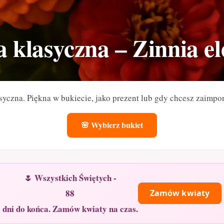
 klasyczna – Zinnia e
syczna. Piękna w bukiecie, jako prezent lub gdy chcesz zaimpo
🌸 Wybierz bukiet
🌷 Wszystkich Świętych -
88
Zamów kwiaty
dni do końca. Zamów kwiaty na czas.