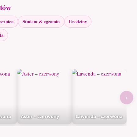
atów
ocznica
Student & egzamin
Urodziny
ta
›
rwona
Aster – czerwony
Lawenda – czerwona