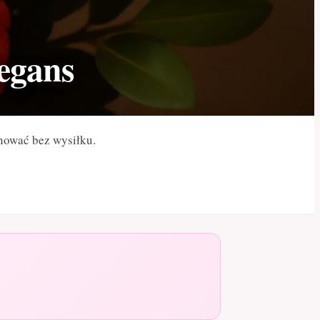
legans
nować bez wysiłku.