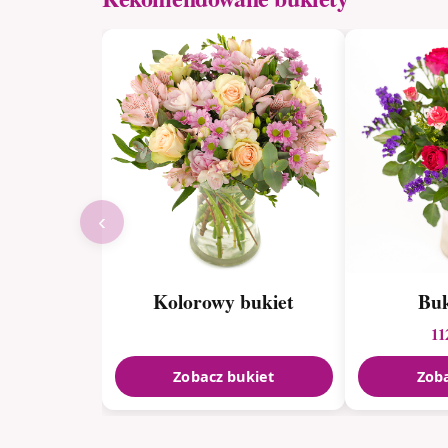
‹
Kolorowy bukiet
Buk
11
Zobacz bukiet
Zoba