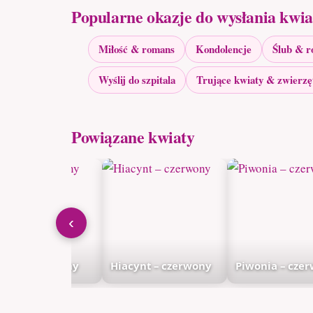
Popularne okazje do wysłania kwi
Miłość & romans
Kondolencje
Ślub & r
Wyślij do szpitala
Trujące kwiaty & zwierzę
Powiązane kwiaty
‹
nkil – czerwony
Hiacynt – czerwony
Piwonia – cze