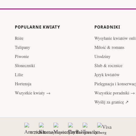
POPULARNE KWIATY
PORADNIKI
Róże
Wysyłanie kwiatów onli
Tulipany
Miłość & romans
Piwonie
Urodziny
Słoneczniki
Ślub & rocznice
Lilie
Język kwiatów
Hortensja
Pielęgnacja i konserwac
Wszystkie kwiaty →
Wszystkie poradniki →
Wyślij za granicę ↗
Torbjorn Ahlberg
© 2026 KwiatyExpress.pl –