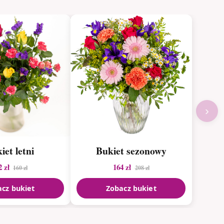
›
iet letni
Bukiet sezonowy
2 zł
164 zł
160 zł
208 zł
cz bukiet
Zobacz bukiet