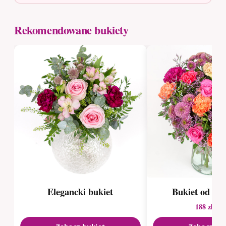
Rekomendowane bukiety
Elegancki bukiet
Bukiet od kwi
188 zł
240