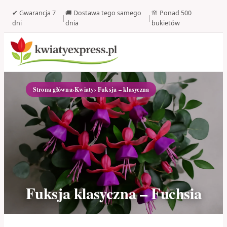
✔ Gwarancja 7
🚚 Dostawa tego samego
🌸 Ponad 500
|
|
dni
dnia
bukietów
Strona główna
›
Kwiaty
› Fuksja – klasyczna
Fuksja klasyczna – Fuchsia