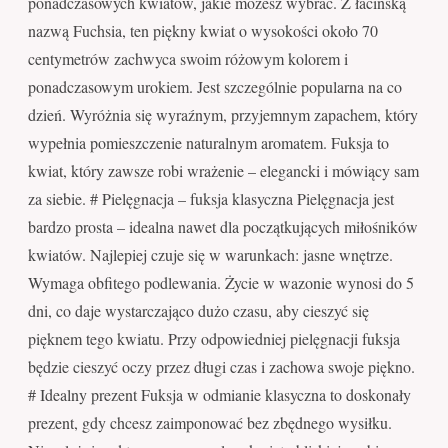
ponadczasowych kwiatów, jakie możesz wybrać. Z łacińską
nazwą Fuchsia, ten piękny kwiat o wysokości około 70
centymetrów zachwyca swoim różowym kolorem i
ponadczasowym urokiem. Jest szczególnie popularna na co
dzień. Wyróżnia się wyraźnym, przyjemnym zapachem, który
wypełnia pomieszczenie naturalnym aromatem. Fuksja to
kwiat, który zawsze robi wrażenie – elegancki i mówiący sam
za siebie. # Pielęgnacja – fuksja klasyczna Pielęgnacja jest
bardzo prosta – idealna nawet dla początkujących miłośników
kwiatów. Najlepiej czuje się w warunkach: jasne wnętrze.
Wymaga obfitego podlewania. Życie w wazonie wynosi do 5
dni, co daje wystarczająco dużo czasu, aby cieszyć się
pięknem tego kwiatu. Przy odpowiedniej pielęgnacji fuksja
będzie cieszyć oczy przez długi czas i zachowa swoje piękno.
# Idealny prezent Fuksja w odmianie klasyczna to doskonały
prezent, gdy chcesz zaimponować bez zbędnego wysiłku.