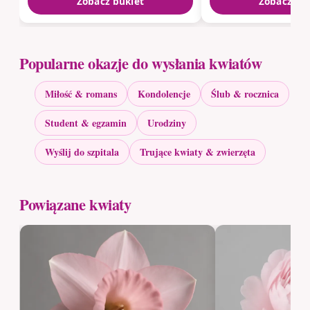
Zobacz bukiet
Zobacz bu
Popularne okazje do wysłania kwiatów
Miłość & romans
Kondolencje
Ślub & rocznica
Student & egzamin
Urodziny
Wyślij do szpitala
Trujące kwiaty & zwierzęta
Powiązane kwiaty