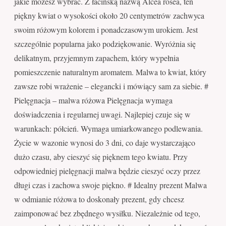
jakie możesz wybrać. Z łacińską nazwą Alcea rosea, ten
piękny kwiat o wysokości około 20 centymetrów zachwyca
swoim różowym kolorem i ponadczasowym urokiem. Jest
szczególnie popularna jako podziękowanie. Wyróżnia się
delikatnym, przyjemnym zapachem, który wypełnia
pomieszczenie naturalnym aromatem. Malwa to kwiat, który
zawsze robi wrażenie – elegancki i mówiący sam za siebie. #
Pielęgnacja – malwa różowa Pielęgnacja wymaga
doświadczenia i regularnej uwagi. Najlepiej czuje się w
warunkach: półcień. Wymaga umiarkowanego podlewania.
Życie w wazonie wynosi do 3 dni, co daje wystarczająco
dużo czasu, aby cieszyć się pięknem tego kwiatu. Przy
odpowiedniej pielęgnacji malwa będzie cieszyć oczy przez
długi czas i zachowa swoje piękno. # Idealny prezent Malwa
w odmianie różowa to doskonały prezent, gdy chcesz
zaimponować bez zbędnego wysiłku. Niezależnie od tego,