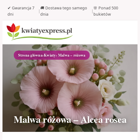
✔ Gwarancja 7
🚚 Dostawa tego samego
🌸 Ponad 500
|
|
dni
dnia
bukietów
Strona główna
›
Kwiaty
› Malwa – różowa
Malwa różowa – Alcea rosea