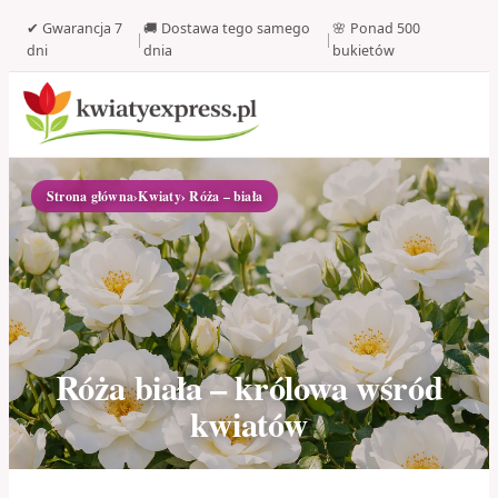
✔ Gwarancja 7
🚚 Dostawa tego samego
🌸 Ponad 500
|
|
dni
dnia
bukietów
Strona główna
›
Kwiaty
› Róża – biała
Róża biała – królowa wśród
kwiatów