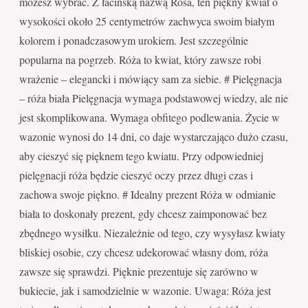
możesz wybrać. Z łacińską nazwą Rosa, ten piękny kwiat o
wysokości około 25 centymetrów zachwyca swoim białym
kolorem i ponadczasowym urokiem. Jest szczególnie
popularna na pogrzeb. Róża to kwiat, który zawsze robi
wrażenie – elegancki i mówiący sam za siebie. # Pielęgnacja
– róża biała Pielęgnacja wymaga podstawowej wiedzy, ale nie
jest skomplikowana. Wymaga obfitego podlewania. Życie w
wazonie wynosi do 14 dni, co daje wystarczająco dużo czasu,
aby cieszyć się pięknem tego kwiatu. Przy odpowiedniej
pielęgnacji róża będzie cieszyć oczy przez długi czas i
zachowa swoje piękno. # Idealny prezent Róża w odmianie
biała to doskonały prezent, gdy chcesz zaimponować bez
zbędnego wysiłku. Niezależnie od tego, czy wysyłasz kwiaty
bliskiej osobie, czy chcesz udekorować własny dom, róża
zawsze się sprawdzi. Pięknie prezentuje się zarówno w
bukiecie, jak i samodzielnie w wazonie. Uwaga: Róża jest