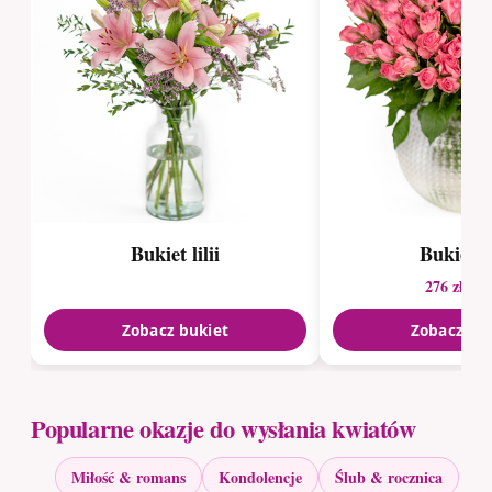
Bukiet lilii
Bukiet r
276 zł
348
Zobacz bukiet
Zobacz bu
Popularne okazje do wysłania kwiatów
Miłość & romans
Kondolencje
Ślub & rocznica