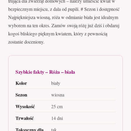
trująca dla zwierząt domowych – należy umieścić kwiat w
bezpiecznym miejscu, z dala od pupili. # Sezon i dostępność
Najpiękniejsza wiosną, róża w odmianie biała jest idealnym
wyborem na ten okres. Zamów swoją różę już dziś i obdaruj
kogoś bliskiego pięknym kwiatem, który z pewnością
zostanie doceniony.
Szybkie fakty – Róża – biała
Kolor
biały
Sezon
wiosna
Wysokość
25 cm
Trwałość
14 dni
Toksyczny dla
tak