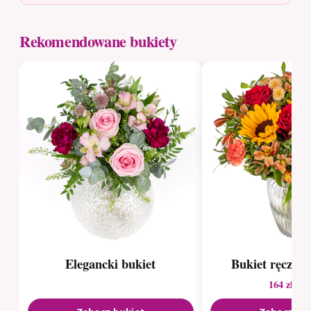
Rekomendowane bukiety
Elegancki bukiet
Bukiet ręcznie
164 zł
236