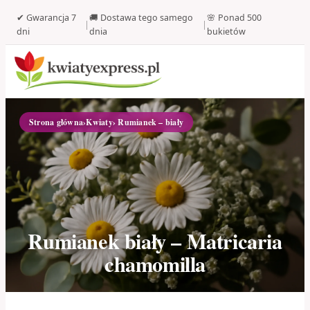
✔ Gwarancja 7
🚚 Dostawa tego samego
🌸 Ponad 500
|
|
dni
dnia
bukietów
Strona główna
›
Kwiaty
› Rumianek – biały
Rumianek biały – Matricaria
chamomilla