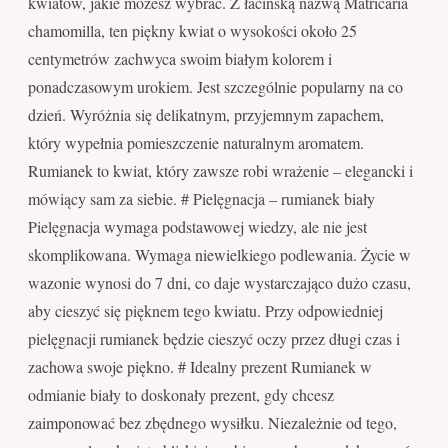
kwiatów, jakie możesz wybrać. Z łacińską nazwą Matricaria
chamomilla, ten piękny kwiat o wysokości około 25
centymetrów zachwyca swoim białym kolorem i
ponadczasowym urokiem. Jest szczególnie popularny na co
dzień. Wyróżnia się delikatnym, przyjemnym zapachem,
który wypełnia pomieszczenie naturalnym aromatem.
Rumianek to kwiat, który zawsze robi wrażenie – elegancki i
mówiący sam za siebie. # Pielęgnacja – rumianek biały
Pielęgnacja wymaga podstawowej wiedzy, ale nie jest
skomplikowana. Wymaga niewielkiego podlewania. Życie w
wazonie wynosi do 7 dni, co daje wystarczająco dużo czasu,
aby cieszyć się pięknem tego kwiatu. Przy odpowiedniej
pielęgnacji rumianek będzie cieszyć oczy przez długi czas i
zachowa swoje piękno. # Idealny prezent Rumianek w
odmianie biały to doskonały prezent, gdy chcesz
zaimponować bez zbędnego wysiłku. Niezależnie od tego,