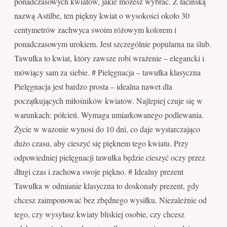
ponadczasowych kwiatów, jakie możesz wybrać. Z łacińską
nazwą Astilbe, ten piękny kwiat o wysokości około 30
centymetrów zachwyca swoim różowym kolorem i
ponadczasowym urokiem. Jest szczególnie popularna na ślub.
Tawułka to kwiat, który zawsze robi wrażenie – elegancki i
mówiący sam za siebie. # Pielęgnacja – tawułka klasyczna
Pielęgnacja jest bardzo prosta – idealna nawet dla
początkujących miłośników kwiatów. Najlepiej czuje się w
warunkach: półcień. Wymaga umiarkowanego podlewania.
Życie w wazonie wynosi do 10 dni, co daje wystarczająco
dużo czasu, aby cieszyć się pięknem tego kwiatu. Przy
odpowiedniej pielęgnacji tawułka będzie cieszyć oczy przez
długi czas i zachowa swoje piękno. # Idealny prezent
Tawułka w odmianie klasyczna to doskonały prezent, gdy
chcesz zaimponować bez zbędnego wysiłku. Niezależnie od
tego, czy wysyłasz kwiaty bliskiej osobie, czy chcesz