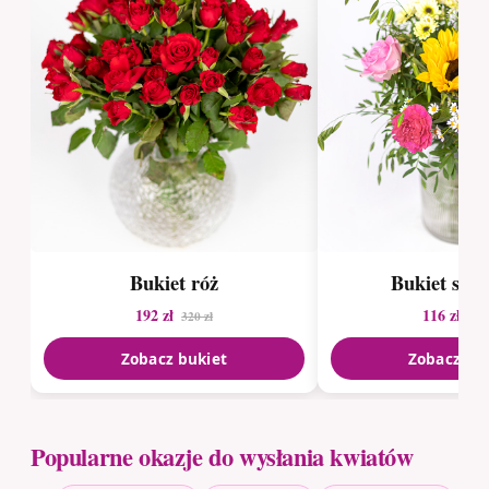
Bukiet róż
Bukiet sez
192 zł
116 zł
320 zł
148
Zobacz bukiet
Zobacz bu
Popularne okazje do wysłania kwiatów