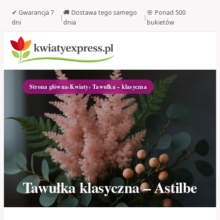
✔ Gwarancja 7
🚚 Dostawa tego samego
🌸 Ponad 500
|
|
dni
dnia
bukietów
Strona główna
›
Kwiaty
› Tawułka – klasyczna
Tawułka klasyczna – Astilbe