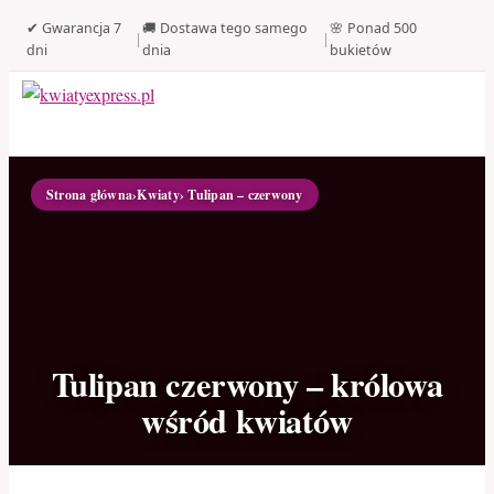
✔ Gwarancja 7
🚚 Dostawa tego samego
🌸 Ponad 500
|
|
dni
dnia
bukietów
Strona główna
›
Kwiaty
› Tulipan – czerwony
Tulipan czerwony – królowa
wśród kwiatów