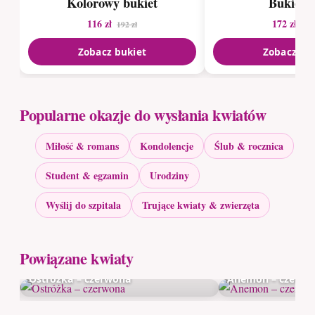
Kolorowy bukiet
Bukiet r
116 zł
172 zł
192 zł
288
Zobacz bukiet
Zobacz bu
Popularne okazje do wysłania kwiatów
Miłość & romans
Kondolencje
Ślub & rocznica
Student & egzamin
Urodziny
Wyślij do szpitala
Trujące kwiaty & zwierzęta
Powiązane kwiaty
Ostróżka – czerwona
Anemon – czerwo