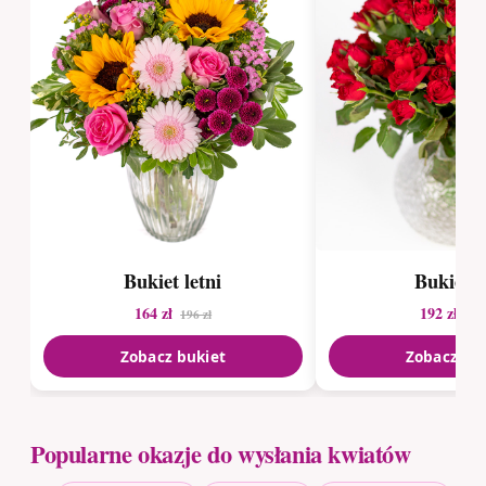
Bukiet letni
Bukiet r
164 zł
192 zł
196 zł
320
Zobacz bukiet
Zobacz bu
Popularne okazje do wysłania kwiatów