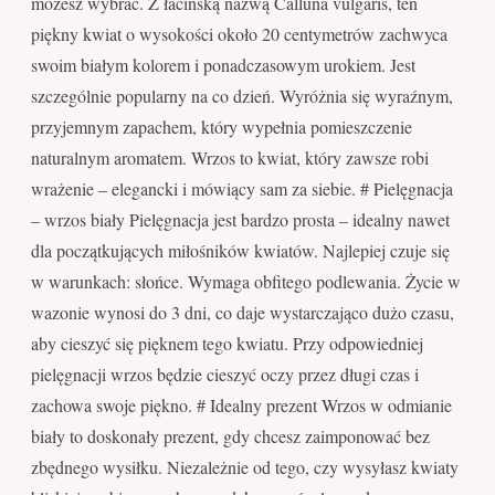
możesz wybrać. Z łacińską nazwą Calluna vulgaris, ten
piękny kwiat o wysokości około 20 centymetrów zachwyca
swoim białym kolorem i ponadczasowym urokiem. Jest
szczególnie popularny na co dzień. Wyróżnia się wyraźnym,
przyjemnym zapachem, który wypełnia pomieszczenie
naturalnym aromatem. Wrzos to kwiat, który zawsze robi
wrażenie – elegancki i mówiący sam za siebie. # Pielęgnacja
– wrzos biały Pielęgnacja jest bardzo prosta – idealny nawet
dla początkujących miłośników kwiatów. Najlepiej czuje się
w warunkach: słońce. Wymaga obfitego podlewania. Życie w
wazonie wynosi do 3 dni, co daje wystarczająco dużo czasu,
aby cieszyć się pięknem tego kwiatu. Przy odpowiedniej
pielęgnacji wrzos będzie cieszyć oczy przez długi czas i
zachowa swoje piękno. # Idealny prezent Wrzos w odmianie
biały to doskonały prezent, gdy chcesz zaimponować bez
zbędnego wysiłku. Niezależnie od tego, czy wysyłasz kwiaty