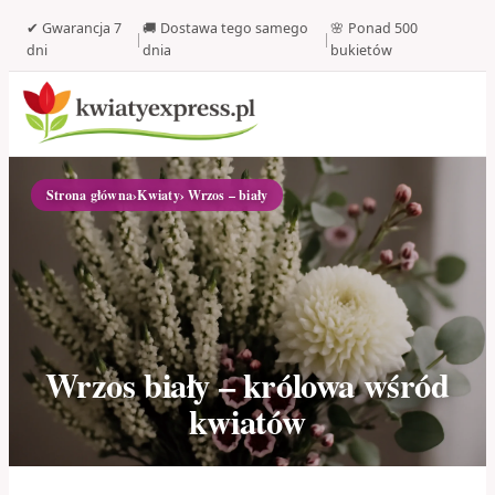
✔ Gwarancja 7
🚚 Dostawa tego samego
🌸 Ponad 500
|
|
dni
dnia
bukietów
Strona główna
›
Kwiaty
› Wrzos – biały
Wrzos biały – królowa wśród
kwiatów