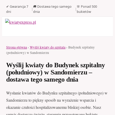
✔ Gwarancja 7
🚚 Dostawa tego samego
🌸 Ponad 500
|
|
dni
dnia
bukietów
Strona główna
›
Wyślij kwiaty do szpitala
› Budynek szpitalny
(południowy) w Sandomierzu
Wyślij kwiaty do Budynek szpitalny
(południowy) w Sandomierzu –
dostawa tego samego dnia
Wysłanie kwiatów do Budynku szpitalnego (południowego) w
Sandomierzu to piękny sposób na wyrażenie wsparcia i
okazanie czułości hospitalizowanemu bliskiej osobie. Nasz
serwis dostarcza świeże, starannie przygotowane bukiety