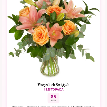
Wszystkich Świętych
1 LISTOPADA
85
DNI
Wspomnij bliskich bukietem chryzantem lub białych kwiatów