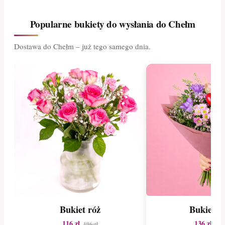
Popularne bukiety do wysłania do Chełm
Dostawa do Chełm – już tego samego dnia.
Bukiet róż
Bukiet le
116 zł
136 zł
196 zł
160