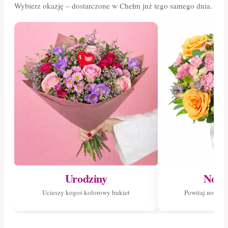
Wybierz okazję – dostarczone w Chełm już tego samego dnia.
Urodziny
Nowo
Ucieszy kogoś kolorowy bukiet
Powitaj nowego