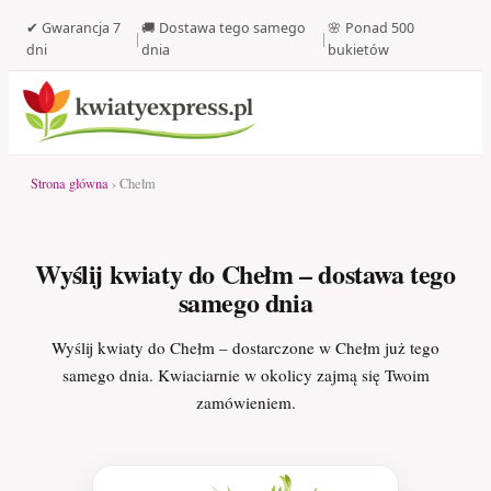
✔ Gwarancja 7
🚚 Dostawa tego samego
🌸 Ponad 500
|
|
dni
dnia
bukietów
Strona główna
› Chełm
Wyślij kwiaty do Chełm – dostawa tego
samego dnia
Wyślij kwiaty do Chełm – dostarczone w Chełm już tego
samego dnia. Kwiaciarnie w okolicy zajmą się Twoim
zamówieniem.