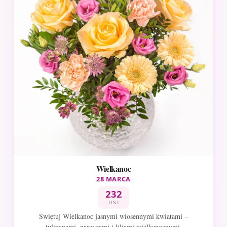
Wielkanoc
28 MARCA
232
DNI
Świętuj Wielkanoc jasnymi wiosennymi kwiatami –
tulipanami, narcyzami i liliami wielkanocnymi.