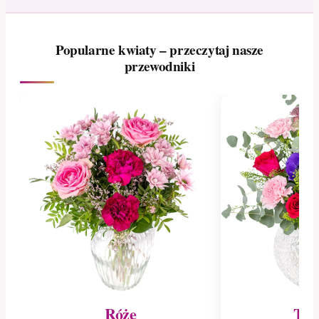
Popularne kwiaty – przeczytaj nasze
przewodniki
Róże
Tul