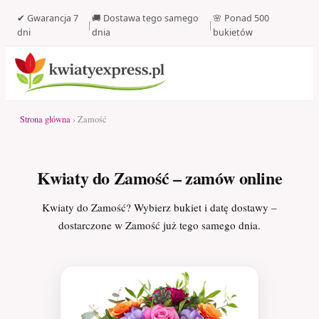
✔ Gwarancja 7
🚚 Dostawa tego samego
🌸 Ponad 500
|
|
dni
dnia
bukietów
Strona główna
› Zamość
Kwiaty do Zamość – zamów online
Kwiaty do Zamość? Wybierz bukiet i datę dostawy –
dostarczone w Zamość już tego samego dnia.