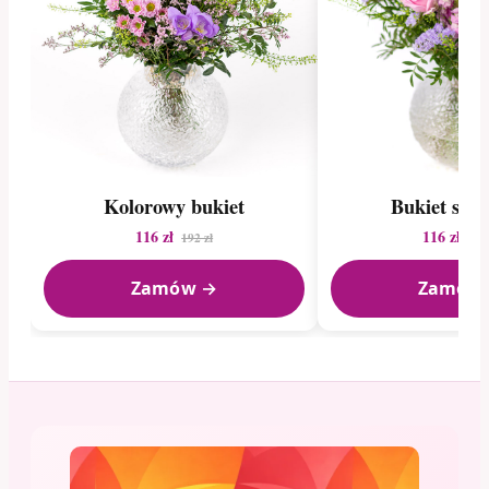
Kolorowy bukiet
Bukiet sez
116 zł
116 zł
192 zł
148
Zamów →
Zamów