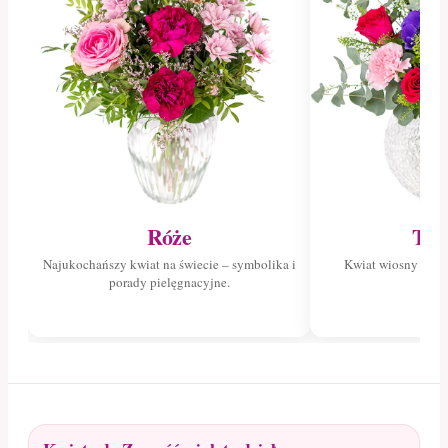
Róże
Tul
Najukochańszy kwiat na świecie – symbolika i
Kwiat wiosny – poz
porady pielęgnacyjne.
tuli