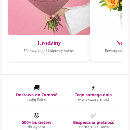
Urodziny
Nowo
Ucieszy kogoś kolorowy bukiet
Powitaj nowego
🚚
⚡
Dostawa do Zamość
Tego samego dnia
i całej Polski
w większości miast
🌸
✅
500+ bukietów
Bezpieczna płatność
do wyboru
Klarna, BLIK, karta