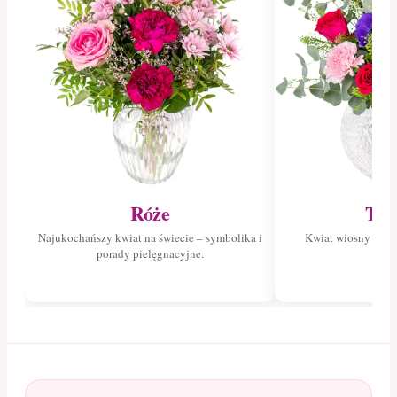
Róże
Tul
Najukochańszy kwiat na świecie – symbolika i
Kwiat wiosny – poz
porady pielęgnacyjne.
tuli