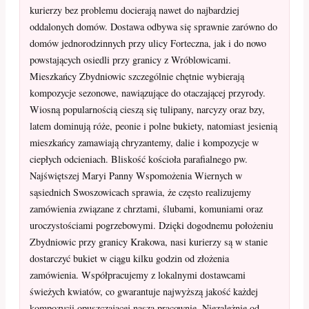
kurierzy bez problemu docierają nawet do najbardziej
oddalonych domów. Dostawa odbywa się sprawnie zarówno do
domów jednorodzinnych przy ulicy Forteczna, jak i do nowo
powstających osiedli przy granicy z Wróblowicami.
Mieszkańcy Zbydniowic szczególnie chętnie wybierają
kompozycje sezonowe, nawiązujące do otaczającej przyrody.
Wiosną popularnością cieszą się tulipany, narcyzy oraz bzy,
latem dominują róże, peonie i polne bukiety, natomiast jesienią
mieszkańcy zamawiają chryzantemy, dalie i kompozycje w
ciepłych odcieniach. Bliskość kościoła parafialnego pw.
Najświętszej Maryi Panny Wspomożenia Wiernych w
sąsiednich Swoszowicach sprawia, że często realizujemy
zamówienia związane z chrztami, ślubami, komuniami oraz
uroczystościami pogrzebowymi. Dzięki dogodnemu położeniu
Zbydniowic przy granicy Krakowa, nasi kurierzy są w stanie
dostarczyć bukiet w ciągu kilku godzin od złożenia
zamówienia. Współpracujemy z lokalnymi dostawcami
świeżych kwiatów, co gwarantuje najwyższą jakość każdej
kompozycji opuszczającej naszą pracownię. Niezależnie od