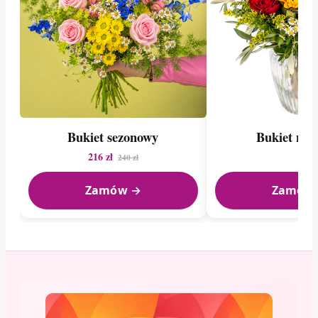
Bukiet sezonowy
Bukiet mie
216 zł
240 zł
Zamów →
Zamów