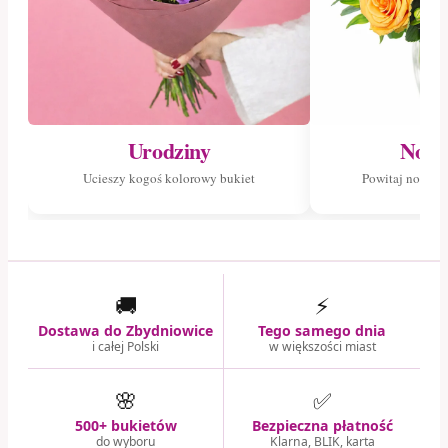
Urodziny
Nowo
Ucieszy kogoś kolorowy bukiet
Powitaj nowego
🚚
⚡
Dostawa do Zbydniowice
Tego samego dnia
i całej Polski
w większości miast
🌸
✅
500+ bukietów
Bezpieczna płatność
do wyboru
Klarna, BLIK, karta