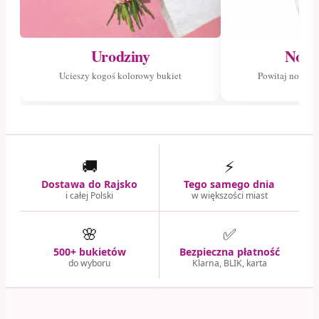
Urodziny
Nowo
Ucieszy kogoś kolorowy bukiet
Powitaj nowego
🚚
⚡
Dostawa do Rajsko
Tego samego dnia
i całej Polski
w większości miast
🌸
✅
500+ bukietów
Bezpieczna płatność
do wyboru
Klarna, BLIK, karta