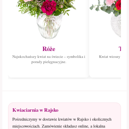
Róże
Tul
Najukochańszy kwiat na świecie – symbolika i
Kwiat wiosny – poz
porady pielęgnacyjne.
tuli
Kwiaciarnia w Rajsko
Pośredniczymy w dostawie kwiatów w Rajsko i okolicznych
miejscowościach. Zamówienie składasz online, a lokalna