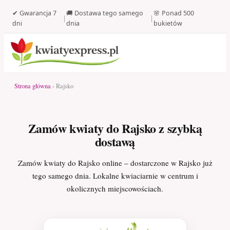
✔ Gwarancja 7
🚚 Dostawa tego samego
🌸 Ponad 500
|
|
dni
dnia
bukietów
Strona główna
› Rajsko
Zamów kwiaty do Rajsko z szybką
dostawą
Zamów kwiaty do Rajsko online – dostarczone w Rajsko już
tego samego dnia. Lokalne kwiaciarnie w centrum i
okolicznych miejscowościach.