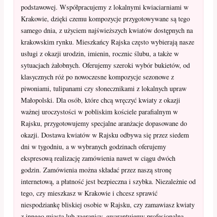
podstawowej. Współpracujemy z lokalnymi kwiaciarniami w
Krakowie, dzięki czemu kompozycje przygotowywane są tego
samego dnia, z użyciem najświeższych kwiatów dostępnych na
krakowskim rynku. Mieszkańcy Rajska często wybierają nasze
usługi z okazji urodzin, imienin, rocznic ślubu, a także w
sytuacjach żałobnych. Oferujemy szeroki wybór bukietów, od
klasycznych róż po nowoczesne kompozycje sezonowe z
piwoniami, tulipanami czy słonecznikami z lokalnych upraw
Małopolski. Dla osób, które chcą wręczyć kwiaty z okazji
ważnej uroczystości w pobliskim kościele parafialnym w
Rajsku, przygotowujemy specjalne aranżacje dopasowane do
okazji. Dostawa kwiatów w Rajsku odbywa się przez siedem
dni w tygodniu, a w wybranych godzinach oferujemy
ekspresową realizację zamówienia nawet w ciągu dwóch
godzin. Zamówienia można składać przez naszą stronę
internetową, a płatność jest bezpieczna i szybka. Niezależnie od
tego, czy mieszkasz w Krakowie i chcesz sprawić
niespodziankę bliskiej osobie w Rajsku, czy zamawiasz kwiaty
z innego miasta lub zagranicy, gwarantujemy profesjonalną