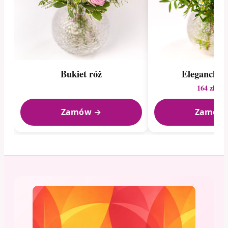
Bukiet róż
Elegancki b
164 zł
268
Zamów →
Zamów